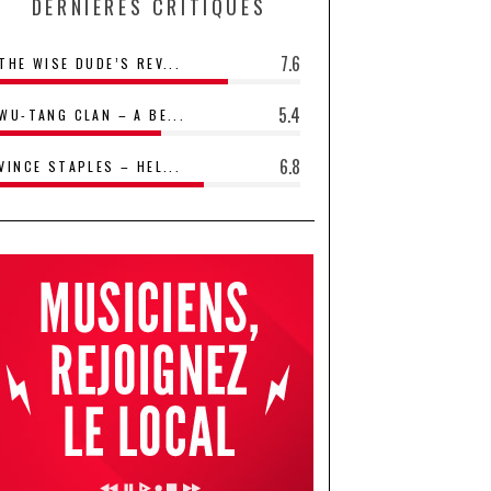
DERNIÈRES CRITIQUES
7.6
THE WISE DUDE’S REV...
5.4
WU-TANG CLAN – A BE...
6.8
VINCE STAPLES – HEL...