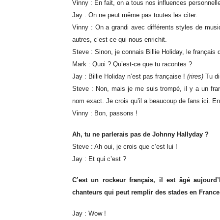
Vinny : En fait, on a tous nos influences personnell
Jay : On ne peut même pas toutes les citer.
Vinny : On a grandi avec différents styles de mus
autres, c’est ce qui nous enrichit.
Steve : Sinon, je connais Billie Holiday, le français 
Mark : Quoi ? Qu’est-ce que tu racontes ?
Jay : Billie Holiday n’est pas française !
(rires)
Tu di
Steve : Non, mais je me suis trompé, il y a un fra
nom exact. Je crois qu’il a beaucoup de fans ici. Enf
Vinny : Bon, passons !
Ah, tu ne parlerais pas de Johnny Hallyday ?
Steve : Ah oui, je crois que c’est lui !
Jay : Et qui c’est ?
C’est un rockeur français, il est âgé aujour
chanteurs qui peut remplir des stades en France
Jay : Wow !