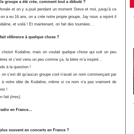
e groupe a été crée, comment tout a débuté ?
 chorale et on y a joué pendant un moment Steve et moi, jusqu’à ce
 on a eu 16 ans, on a crée notre propre groupe, Jay nous a rejoint il
daline, et voilà ! Et maintenant, on fait des tournées…
fait référence à quelque chose ?
hoisir Kodaline, mais on voulait quelque chose qui soit un peu
ières et c’est venu un peu comme ça, la bière m’a inspiré…
ds à la question !
si, on s’est dit qu’aucun groupe cool n’avait un nom commençant par
nu à notre idée de Kodaline, même si ce nom n’a pas vraiment de
ens !
n fait
(rires)
.
 radio en France…
 plus souvent en concerts en France ?