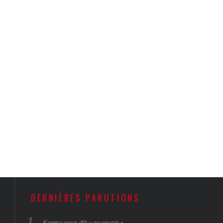
DERNIÈRES PARUTIONS
Karma vous dit « au revoir »