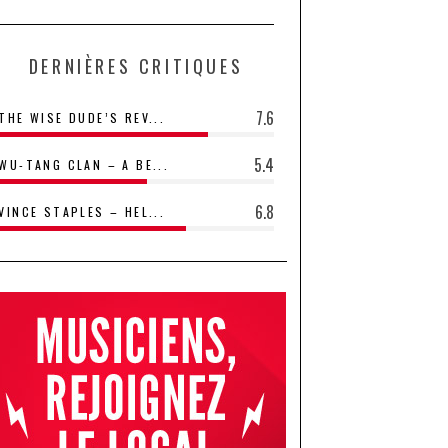
DERNIÈRES CRITIQUES
7.6
THE WISE DUDE’S REV...
5.4
WU-TANG CLAN – A BE...
6.8
VINCE STAPLES – HEL...