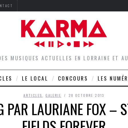
NTACT
DES MUSIQUES ACTUELLES EN LORRAINE ET 
CLES
LE LOCAL
CONCOURS
LES NUMÉ
ARTICLES
,
GALERIE
28 OCTOBRE 2013
 PAR LAURIANE FOX –
FIELDS FOREVER