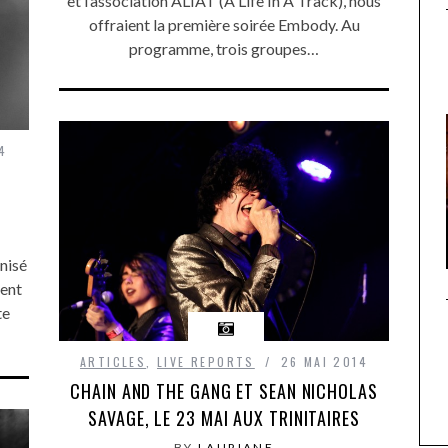
et l’association ALIAT (A Life In A Track), nous
offraient la première soirée Embody. Au
programme, trois groupes…
4
nisé
ment
te
ARTICLES
,
LIVE REPORTS
26 MAI 2014
CHAIN AND THE GANG ET SEAN NICHOLAS
SAVAGE, LE 23 MAI AUX TRINITAIRES
BY
LAURIANE