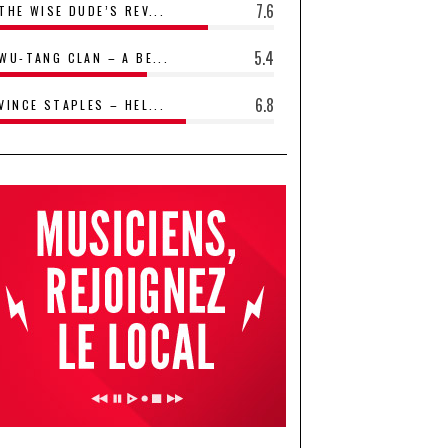
7.6
THE WISE DUDE’S REV...
5.4
WU-TANG CLAN – A BE...
6.8
VINCE STAPLES – HEL...