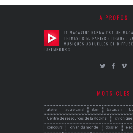
A PROPOS
LE MAGAZINE KARMA EST UN MAG
TRIMESTRIEL PAPIER (TIRAGE : 
MUSIQUES ACTUELLES ET DIFFUSÉ
LUXEMBOURG.
MOTS-CLÉS
atelier
autre canal
Bam
bataclan
b
Centre de ressources de la Rockhal
chronique
concours
divan du monde
dossier
elec