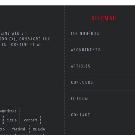
SITEMAP
AZINE WEB ET
LES NUMÉROS
5000 EX), CONSACRÉ AUX
 EN LORRAINE ET AU
ABONNEMENTS
ARTICLES
CONCOURS
LE LOCAL
oumchaka
CONTACT
cigale
concert
tro
festival
galaxie