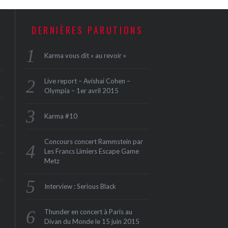
DERNIÈRES PARUTIONS
Karma vous dit « au revoir »
Live report – Avishai Cohen –
Olympia – 1er avril 2015
Karma #10
Concours concert Rammstein par
Les Francs Limiers Escape Game
Metz
Interview : Serious Black
Thunder en concert à Paris au
Divan du Monde le 15 juin 2015