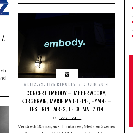
4 À
 du
and
ARTICLES
,
LIVE REPORTS
3 JUIN 2014
CONCERT EMBODY – JABBERWOCKY,
KORGBRAIN, MARIE MADELEINE, HYMNE –
LES TRINITAIRES, LE 30 MAI 2014
BY
LAURIANE
Vendredi 30 mai, aux Trinitaires, Metz en Scènes