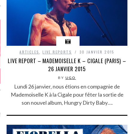
ARTICLES
,
LIVE REPORTS
30 JANVIER 2015
LIVE REPORT – MADEMOISELLE K – CIGALE (PARIS) –
26 JANVIER 2015
BY
UGO
Lundi 26 janvier, nous étions en compagnie de
Mademoiselle K à la Cigale pour fêter la sortie de
son nouvel album, Hungry Dirty Baby….
GAZINE KARMA –
MIER ANNIVERSAIRE