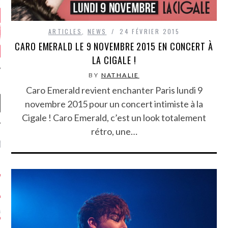
ARTICLES
,
NEWS
24 FÉVRIER 2015
CARO EMERALD LE 9 NOVEMBRE 2015 EN CONCERT À
LA CIGALE !
BY
NATHALIE
Caro Emerald revient enchanter Paris lundi 9
novembre 2015 pour un concert intimiste à la
Cigale ! Caro Emerald, c’est un look totalement
rétro, une…
NIÈRES CRITIQUES
7.6
 DUDE’S REV...
5.4
CLAN – A BE...
6.8
APLES – HEL...