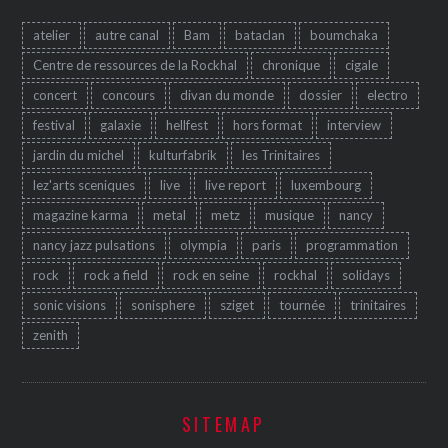
atelier
autre canal
Bam
bataclan
boumchaka
Centre de ressources de la Rockhal
chronique
cigale
concert
concours
divan du monde
dossier
electro
festival
galaxie
hellfest
hors format
interview
jardin du michel
kulturfabrik
les Trinitaires
lez'arts sceniques
live
live report
luxembourg
magazine karma
metal
metz
musique
nancy
nancy jazz pulsations
olympia
paris
programmation
rock
rock a field
rock en seine
rockhal
solidays
sonic visions
sonisphere
sziget
tournée
trinitaires
zenith
SITEMAP