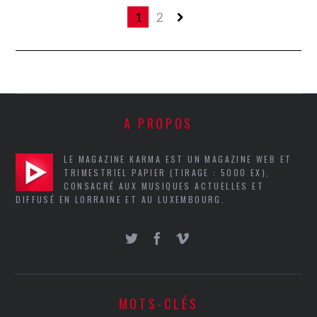
1
2
A PROPOS
LE MAGAZINE KARMA EST UN MAGAZINE WEB ET
TRIMESTRIEL PAPIER (TIRAGE : 5000 EX),
CONSACRÉ AUX MUSIQUES ACTUELLES ET
DIFFUSÉ EN LORRAINE ET AU LUXEMBOURG.
MOTS-CLÉS