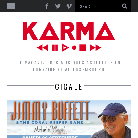
S
EPORTS
IEWS
LE MAGAZINE DES MUSIQUES ACTUELLES EN
LORRAINE ET AU LUXEMBOURG
QUES
CIGALE
L
DES GROUPES DU LOCAL
EZ LE LOCAL DU MAGAZINE
RS