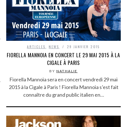
ARTICLES
,
NEWS
29 JANVIER 2015
FIORELLA MANNOIA EN CONCERT LE 29 MAI 2015 À LA
ÉSEAUX SOCIAUX
CIGALE À PARIS
BY
NATHALIE
Fiorella Mannoia sera en concert vendredi 29 mai
2015 à la Cigale à Paris ! Fiorella Mannoia s’est fait
connaître du grand public italien en…