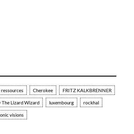
 ressources
Cherokee
FRITZ KALKBRENNER
 The Lizard Wizard
luxembourg
rockhal
onic visions