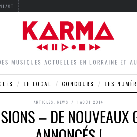
NTACT
DES MUSIQUES ACTUELLES EN LORRAINE ET 
CLES
LE LOCAL
CONCOURS
LES NUMÉ
ARTICLES
,
NEWS
1 AOÛT 2014
ISIONS – DE NOUVEAUX
ANNONCÉS !