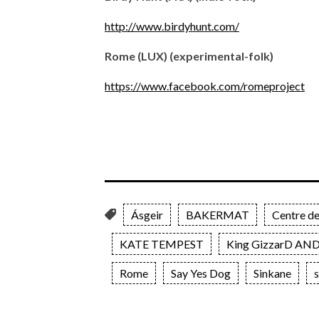
http://www.birdyhunt.com/
Rome (LUX) (experimental-folk)
https://www.facebook.com/romeproject
Ásgeir
BAKERMAT
Centre de
KATE TEMPEST
King GizzarD AND
Rome
Say Yes Dog
Sinkane
s