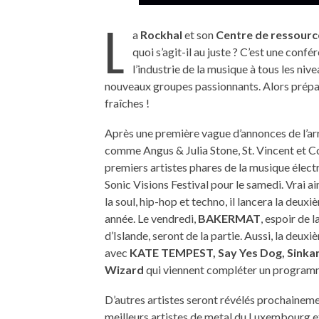
L
a
Rockhal
et son
Centre de ressourc
quoi s’agit-il au juste ? C’est une con
l’industrie de la musique à tous les niv
nouveaux groupes passionnants. Alors prépar
fraîches !
Après une première vague d’annonces de l’ar
comme Angus & Julia Stone, St. Vincent et Co
premiers artistes phares de la musique élect
Sonic Visions Festival pour le samedi. Vrai 
la soul, hip-hop et techno, il lancera la deux
année. Le vendredi,
BAKERMAT
, espoir de 
d’Islande, seront de la partie. Aussi, la de
avec
KATE TEMPEST, Say Yes Dog, Sinkan
Wizard
qui viennent compléter un programm
D’autres artistes seront révélés prochainemen
meilleurs artistes de metal du Luxembourg et