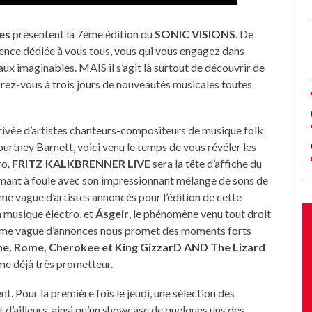
es
présentent la 7ème édition du
SONIC VISIONS
. De
férence dédiée à vous tous, vous qui vous engagez dans
eaux imaginables. MAIS il s’agit là surtout de découvrir de
ez-vous à trois jours de nouveautés musicales toutes
rivée d’artistes chanteurs-compositeurs de musique folk
urtney Barnett, voici venu le temps de vous révéler les
ro.
FRITZ KALKBRENNER LIVE
sera la tête d’affiche du
aimant à foule avec son impressionnant mélange de sons de
ième vague d’artistes annoncés pour l’édition de cette
la musique électro, et
Ásgeir
, le phénomène venu tout droit
uxième vague d’annonces nous promet des moments forts
e, Rome, Cherokee et King GizzarD AND The Lizard
e déjà très prometteur.
t. Pour la première fois le jeudi, une sélection des
 d’ailleurs, ainsi qu’un showcase de quelques uns des