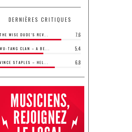
DERNIÈRES CRITIQUES
7.6
THE WISE DUDE’S REV...
5.4
WU-TANG CLAN – A BE...
6.8
VINCE STAPLES – HEL...