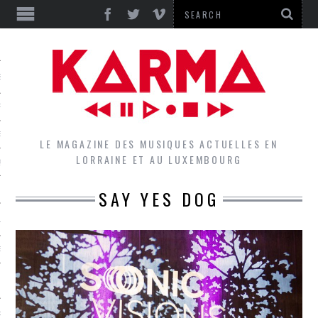
S
EPORTS
IEWS
LE MAGAZINE DES MUSIQUES ACTUELLES EN
LORRAINE ET AU LUXEMBOURG
QUES
SAY YES DOG
L
DES GROUPES DU LOCAL
EZ LE LOCAL DU MAGAZINE
RS