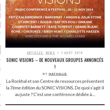
ARTICLES
,
NEWS
1 AOÛT 2014
SONIC VISIONS – DE NOUVEAUX GROUPES ANNONCÉS
!
NIÈRES CRITIQUES
BY
NATHALIE
7.6
La Rockhal et son Centre de ressources présentent
 DUDE’S REV...
la 7ème édition du SONIC VISIONS. De quoi s’agit-il
5.4
CLAN – A BE...
au juste ? C’est une conférence dédiée à…
6.8
APLES – HEL...