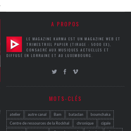
A PROPOS
LE MAGAZINE KARMA EST UN MAGAZINE WEB ET
TRIMESTRIEL PAPIER (TIRAGE : 5000 EX),
CONSACRÉ AUX MUSIQUES ACTUELLES ET
DIFFUSÉ EN LORRAINE ET AU LUXEMBOURG.
MOTS-CLÉS
GAZINE KARMA –
MIER ANNIVERSAIRE
atelier
autre canal
Bam
bataclan
boumchaka
Centre de ressources de la Rockhal
chronique
cigale