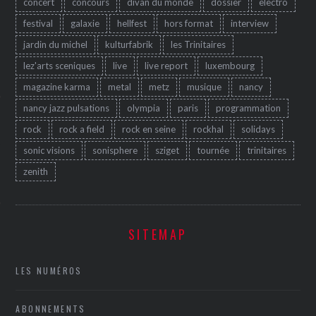
concert
concours
divan du monde
dossier
electro
festival
galaxie
hellfest
hors format
interview
jardin du michel
kulturfabrik
les Trinitaires
lez'arts sceniques
live
live report
luxembourg
magazine karma
metal
metz
musique
nancy
nancy jazz pulsations
olympia
paris
programmation
rock
rock a field
rock en seine
rockhal
solidays
ÉSEAUX SOCIAUX
sonic visions
sonisphere
sziget
tournée
trinitaires
zenith
SITEMAP
LES NUMÉROS
ABONNEMENTS