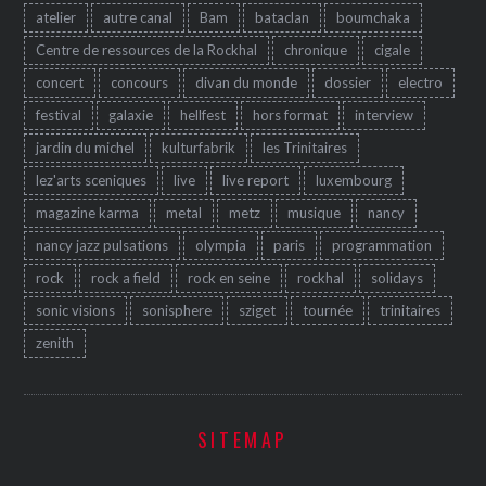
atelier
autre canal
Bam
bataclan
boumchaka
Centre de ressources de la Rockhal
chronique
cigale
concert
concours
divan du monde
dossier
electro
festival
galaxie
hellfest
hors format
interview
jardin du michel
kulturfabrik
les Trinitaires
lez'arts sceniques
live
live report
luxembourg
magazine karma
metal
metz
musique
nancy
nancy jazz pulsations
olympia
paris
programmation
rock
rock a field
rock en seine
rockhal
solidays
sonic visions
sonisphere
sziget
tournée
trinitaires
zenith
SITEMAP