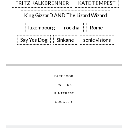
FRITZ KALKBRENNER
KATE TEMPEST
King GizzarD AND The Lizard Wizard
luxembourg
rockhal
Rome
Say Yes Dog
Sinkane
sonic visions
FACEBOOK
TWITTER
PINTEREST
GOOGLE +