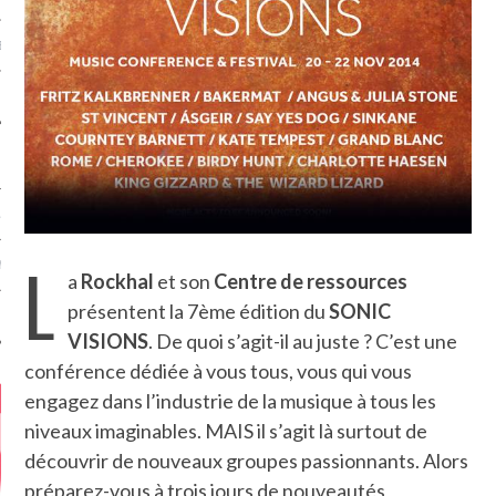
MÉROS
ATION
L
MENTS
a
Rockhal
et son
Centre de ressources
présentent la 7ème édition du
SONIC
T
VISIONS
. De quoi s’agit-il au juste ? C’est une
conférence dédiée à vous tous, vous qui vous
engagez dans l’industrie de la musique à tous les
niveaux imaginables. MAIS il s’agit là surtout de
découvrir de nouveaux groupes passionnants. Alors
préparez-vous à trois jours de nouveautés