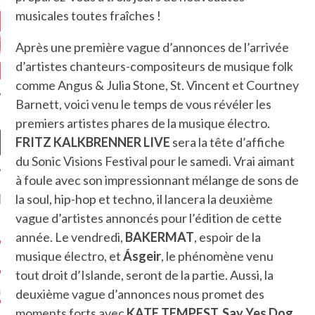
musicales toutes fraîches !
Après une première vague d’annonces de l’arrivée
d’artistes chanteurs-compositeurs de musique folk
comme Angus & Julia Stone, St. Vincent et Courtney
Barnett, voici venu le temps de vous révéler les
premiers artistes phares de la musique électro.
FRITZ KALKBRENNER LIVE
sera la tête d’affiche
du Sonic Visions Festival pour le samedi. Vrai aimant
à foule avec son impressionnant mélange de sons de
NIÈRES CRITIQUES
la soul, hip-hop et techno, il lancera la deuxième
vague d’artistes annoncés pour l’édition de cette
7.6
 DUDE’S REV...
année. Le vendredi,
BAKERMAT
, espoir de la
musique électro, et
Ásgeir
, le phénomène venu
5.4
CLAN – A BE...
tout droit d’Islande, seront de la partie. Aussi, la
6.8
APLES – HEL...
deuxième vague d’annonces nous promet des
moments forts avec
KATE TEMPEST, Say Yes Dog,