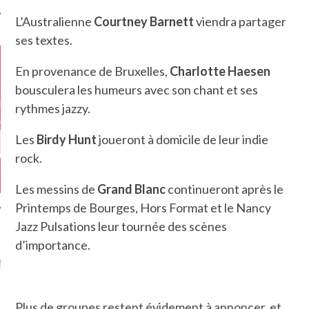
L’Australienne
Courtney Barnett
viendra partager
ses textes.
En provenance de Bruxelles,
Charlotte Haesen
bousculera les humeurs avec son chant et ses
rythmes jazzy.
Les
Birdy Hunt
joueront à domicile de leur indie
rock.
Les messins de
Grand Blanc
continueront après le
Printemps de Bourges, Hors Format et le Nancy
Jazz Pulsations leur tournée des scènes
d’importance.
GAZINE KARMA –
MIER ANNIVERSAIRE
Plus de groupes restent évidement à annoncer, et