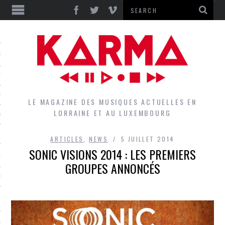
S
EPORTS
IEWS
LE MAGAZINE DES MUSIQUES ACTUELLES EN
LORRAINE ET AU LUXEMBOURG
QUES
ARTICLES
,
NEWS
5 JUILLET 2014
SONIC VISIONS 2014 : LES PREMIERS
L
GROUPES ANNONCÉS
DES GROUPES DU LOCAL
EZ LE LOCAL DU MAGAZINE
RS