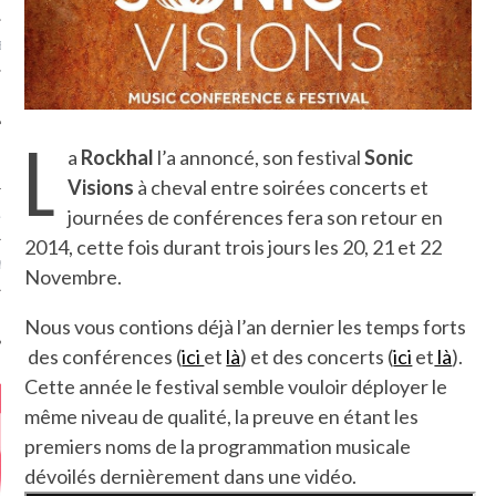
MÉROS
L
a
Rockhal
l’a annoncé, son festival
Sonic
Visions
à cheval entre soirées concerts et
journées de conférences fera son retour en
ATION
2014, cette fois durant trois jours les 20, 21 et 22
MENTS
Novembre.
T
Nous vous contions déjà l’an dernier les temps forts
des conférences (
ici
et
là
) et des concerts (
ici
et
là
).
Cette année le festival semble
vouloir
déployer le
même niveau de qualité, la preuve en étant les
premiers noms de la programmation musicale
dévoilés dernièrement dans une vidéo.