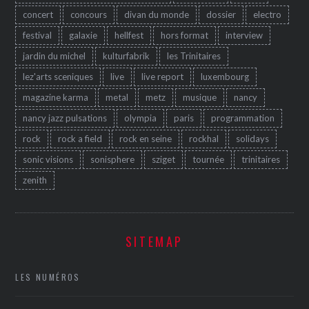
concert
concours
divan du monde
dossier
electro
festival
galaxie
hellfest
hors format
interview
jardin du michel
kulturfabrik
les Trinitaires
lez'arts sceniques
live
live report
luxembourg
magazine karma
metal
metz
musique
nancy
nancy jazz pulsations
olympia
paris
programmation
rock
rock a field
rock en seine
rockhal
solidays
sonic visions
sonisphere
sziget
tournée
trinitaires
zenith
SITEMAP
LES NUMÉROS