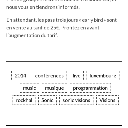
nous vous en tiendrons informés.
En attendant, les pass trois jours « early bird » sont
en vente au tarif de 25€. Profitez en avant
l’augmentation du tarif.
ÉSEAUX SOCIAUX
2014
conférences
live
luxembourg
music
musique
programmation
rockhal
Sonic
sonic visions
Visions