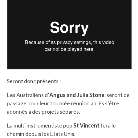
Seront donc présents :
NIÈRES CRITIQUES
Les Australiens d’
Angus and Julia Stone
, seront de
7.6
 DUDE’S REV...
passage pour leur tournée réunion après s’être
adonnés à des projets séparés.
5.4
CLAN – A BE...
La multi instrumentiste pop
St Vincent
fera le
6.8
APLES – HEL...
chemin depuis les Etats Unis.