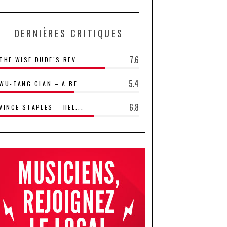
DERNIÈRES CRITIQUES
7.6
THE WISE DUDE’S REV...
5.4
WU-TANG CLAN – A BE...
6.8
VINCE STAPLES – HEL...