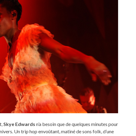
t,
Skye Edwards
n’a besoin que de quelques minutes pour
nivers. Un trip hop envoûtant, matiné de sons folk, d’une