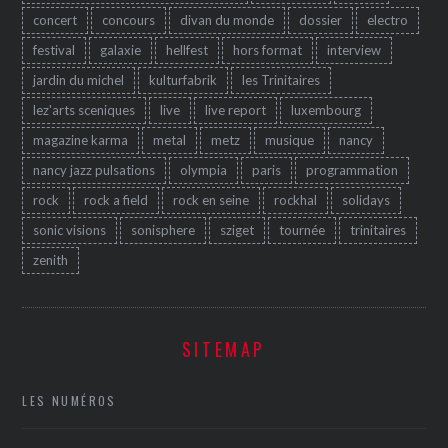
concert
concours
divan du monde
dossier
electro
festival
galaxie
hellfest
hors format
interview
jardin du michel
kulturfabrik
les Trinitaires
lez'arts sceniques
live
live report
luxembourg
magazine karma
metal
metz
musique
nancy
nancy jazz pulsations
olympia
paris
programmation
rock
rock a field
rock en seine
rockhal
solidays
sonic visions
sonisphere
sziget
tournée
trinitaires
zenith
SITEMAP
LES NUMÉROS