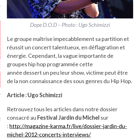
Dope D.O.D – Photo : Ugo Schimizzi
Le groupe maîtrise impecabblement sa partition et
réussit un concert talentueux, en déflagration et
énergie. Cependant, la vague importante de
groupes hip hop programmée cette
année dessert un peu leur show, victime peut être
de la non connaissance des sous genres du Hip Hop.
Article : Ugo Schimizzi
Retrouvez tous les articles dans notre dossier
GAZINE KARMA –
consacré au
Festival Jardin du Michel
sur
MIER ANNIVERSAIRE
:
http://magazine-karma.fr/live/dossier-jardin-du-
michel-2012-concerts-interviews/