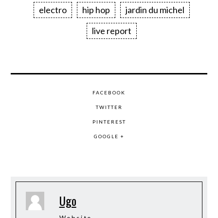
electro
hip hop
jardin du michel
live report
FACEBOOK
TWITTER
PINTEREST
GOOGLE +
Ugo