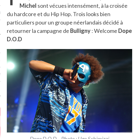
Michel
sont vécues intensément, à la croisée
du hardcore et du Hip Hop. Trois looks bien
MÉROS
particuliers pour un groupe néerlandais décidé à
retourner la campagne de
Bulligny
: Welcome
Dope
D.O.D
ATION
MENTS
T
Dope D.O.D – Photo : Ugo Schimizzi