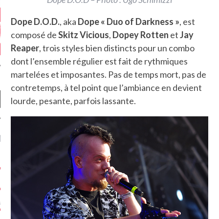
Dope D.O.D.
, aka
Dope « Duo of Darkness »
, est
composé de
Skitz Vicious
,
Dopey Rotten
et
Jay
Reaper
, trois styles bien distincts pour un combo
dont l’ensemble régulier est fait de rythmiques
martelées et imposantes. Pas de temps mort, pas de
contretemps, à tel point que l’ambiance en devient
lourde, pesante, parfois lassante.
NIÈRES CRITIQUES
7.6
 DUDE’S REV...
5.4
CLAN – A BE...
6.8
APLES – HEL...