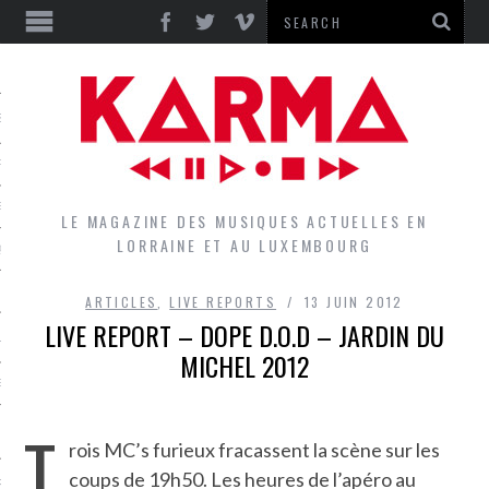
S
EPORTS
IEWS
LE MAGAZINE DES MUSIQUES ACTUELLES EN
LORRAINE ET AU LUXEMBOURG
QUES
ARTICLES
,
LIVE REPORTS
13 JUIN 2012
LIVE REPORT – DOPE D.O.D – JARDIN DU
L
MICHEL 2012
DES GROUPES DU LOCAL
T
EZ LE LOCAL DU MAGAZINE
rois MC’s furieux fracassent la scène sur les
coups de 19h50. Les heures de l’apéro au
RS