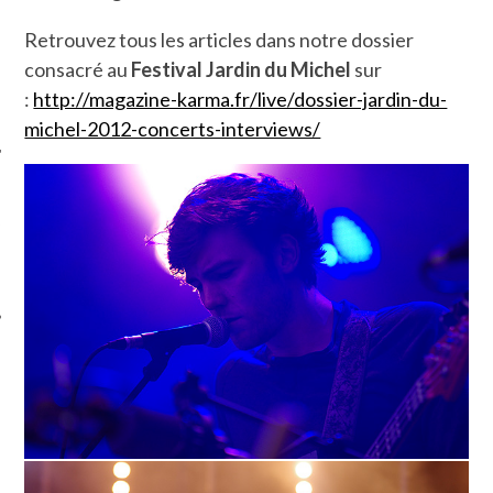
Retrouvez tous les articles dans notre dossier
consacré au
Festival Jardin du Michel
sur
:
http://magazine-karma.fr/live/dossier-jardin-du-
michel-2012-concerts-interviews/
ÉSEAUX SOCIAUX