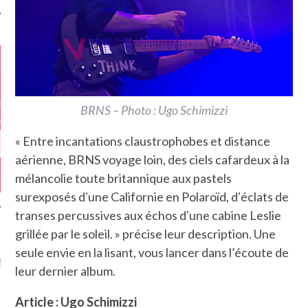
BRNS – Photo : Ugo Schimizzi
« Entre incantations claustrophobes et distance
aérienne, BRNS voyage loin, des ciels cafardeux à la
mélancolie toute britannique aux pastels
surexposés dʼune Californie en Polaroïd, dʼéclats de
transes percussives aux échos dʼune cabine Leslie
grillée par le soleil. » précise leur description. Une
GAZINE KARMA –
seule envie en la lisant, vous lancer dans l’écoute de
MIER ANNIVERSAIRE
leur dernier album.
Article : Ugo Schimizzi