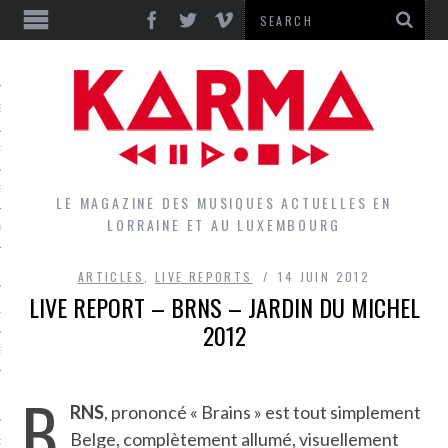
S
EPORTS
IEWS
LE MAGAZINE DES MUSIQUES ACTUELLES EN
LORRAINE ET AU LUXEMBOURG
QUES
ARTICLES
,
LIVE REPORTS
14 JUIN 2012
LIVE REPORT – BRNS – JARDIN DU MICHEL
L
2012
DES GROUPES DU LOCAL
B
EZ LE LOCAL DU MAGAZINE
RNS
, prononcé « Brains » est tout simplement
Belge, complètement allumé, visuellement
RS