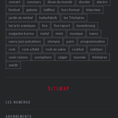
concert
concours
divan du monde
dossier
electro
festival
galaxie
hellfest
hors format
interview
jardin du michel
kulturfabrik
les Trinitaires
lez'arts sceniques
live
live report
luxembourg
magazine karma
metal
metz
musique
nancy
nancy jazz pulsations
olympia
paris
programmation
rock
rock a field
rock en seine
rockhal
solidays
sonic visions
sonisphere
sziget
tournée
trinitaires
zenith
SITEMAP
LES NUMÉROS
ABONNEMENTS