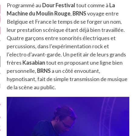
Programmé au
Dour Festival
tout comme à
La
Machine du Moulin Rouge
,
BR
N
S
voyage entre
Belgique et France le temps de se forger un nom,
leur prestation scénique étant déjà bien travaillée.
Quatre garçons entre sonorités électriques et
percussions, dans l’expérimentation rock et
l’electro d’avant-garde. Un petit air de leurs grands
frères
Kasabian
tout en proposant une ligne bien
personnelle,
BR
N
S
a un côté envoutant,
hypnotisant, fait de simple transmission de musique
NIÈRES CRITIQUES
de la scène au public.
7.6
 DUDE’S REV...
5.4
CLAN – A BE...
6.8
APLES – HEL...