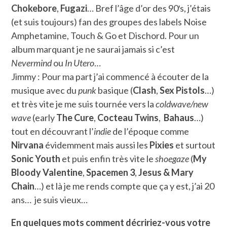
Chokebore
,
Fugazi
… Bref l’âge d’or des 90′s, j’étais
(et suis toujours) fan des groupes des labels Noise
Amphetamine, Touch & Go et Dischord. Pour un
album marquant je ne saurai jamais si c’est
Nevermind
ou
In Utero
…
Jimmy : Pour ma part j’ai commencé à écouter de la
musique avec du
punk
basique (
Clash
,
Sex Pistols
…)
et très vite je me suis tournée vers la
coldwave/new
wave
(early
The Cure
,
Cocteau Twins
,
Bahaus
…)
tout en découvrant l’
indie
de l’époque comme
Nirvana
évidemment mais aussi les
Pixies
et surtout
Sonic Youth
et puis enfin très vite le
shoegaze
(
My
Bloody Valentine
,
Spacemen 3
,
Jesus & Mary
Chain
…) et là je me rends compte que ça y est, j’ai 20
ans… je suis vieux…
En quelques mots comment décririez-vous votre