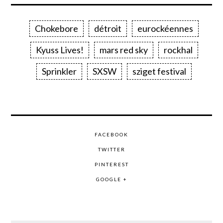
Chokebore
détroit
eurockéennes
Kyuss Lives!
mars red sky
rockhal
Sprinkler
SXSW
sziget festival
FACEBOOK
TWITTER
PINTEREST
GOOGLE +