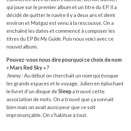
qui joue sur le premier album et un titre du EP. Il a
décidé de quitter le navire il y a deux ans et demi
environ et Matgaz est venu à la rescousse. On a
enchaîné les dates et commencé à composer les
titres du EP
Be My Guide
. Puis nous voici avec ce
nouvel album.
ÉSEAUX SOCIAUX
Pouvez-vous nous dire pourquoi ce choix de nom
« Mars Red Sky » ?
Jimmy : Au début on cherchait un nom qui évoque
les grands espaces et le voyage. Julien en épluchant
le livret d’un disque de
Sleep
a trouvé cette
association de mots. On a trouvé que ça sonnait
bien mais on avait aussi peur que ce soit
imprononçable. On s’habitue à tout.