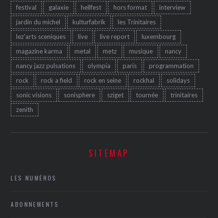
festival
galaxie
hellfest
hors format
interview
jardin du michel
kulturfabrik
les Trinitaires
lez'arts sceniques
live
live report
luxembourg
magazine karma
metal
metz
musique
nancy
nancy jazz pulsations
olympia
paris
programmation
rock
rock a field
rock en seine
rockhal
solidays
sonic visions
sonisphere
sziget
tournée
trinitaires
zenith
SITEMAP
LES NUMÉROS
ABONNEMENTS