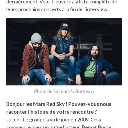
dernièrement. Vous trouverez la liste complète de
leurs prochains concerts à la fin de l’interview.
Photo de Salmanski Bartosch
GAZINE KARMA –
Bonjour les Mars Red Sky ! Pouvez-vous nous
MIER ANNIVERSAIRE
raconter l’histoire de votre rencontre ?
Julien : Le groupe a vu le jour en 2009. On a
commencé avec un autre batteur, Benoit Busser,