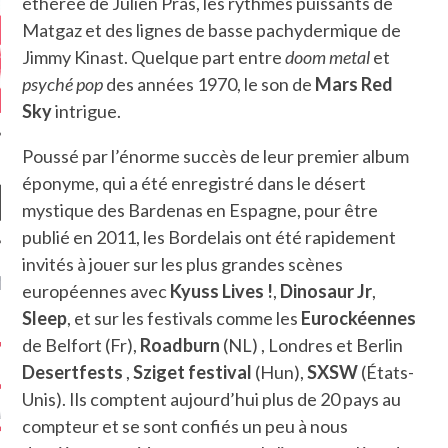
éthérée de Julien Pras, les rythmes puissants de
Matgaz et des lignes de basse pachydermique de
Jimmy Kinast. Quelque part entre
doom metal
et
psyché pop
des années 1970, le son de
Mars Red
Sky
intrigue.
Poussé par l’énorme succès de leur premier album
éponyme, qui a été enregistré dans le désert
mystique des Bardenas en Espagne, pour être
publié en 2011, les Bordelais ont été rapidement
invités à jouer sur les plus grandes scènes
NIÈRES CRITIQUES
européennes avec
Kyuss Lives !
,
Dinosaur Jr
,
Sleep
, et sur les festivals comme les
Eurockéennes
7.6
 DUDE’S REV...
de Belfort (Fr),
Roadburn
(NL) , Londres et Berlin
5.4
Desertfests
,
Sziget festival
(Hun),
SXSW
(États-
CLAN – A BE...
Unis). Ils comptent aujourd’hui plus de 20 pays au
6.8
APLES – HEL...
compteur et se sont confiés un peu à nous