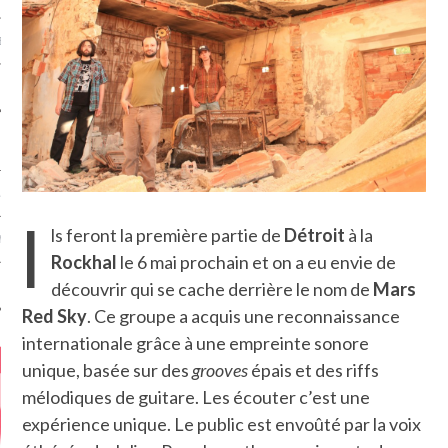
MÉROS
ATION
I
ls feront la première partie de
Détroit
à la
MENTS
Rockhal
le 6 mai prochain et on a eu envie de
découvrir qui se cache derrière le nom de
Mars
T
Red Sky
. Ce groupe a acquis une reconnaissance
internationale grâce à une empreinte sonore
unique, basée sur des
grooves
épais et des riffs
mélodiques de guitare. Les écouter c’est une
expérience unique. Le public est envoûté par la voix