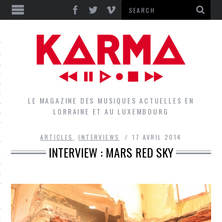
S
EPORTS
IEWS
LE MAGAZINE DES MUSIQUES ACTUELLES EN
LORRAINE ET AU LUXEMBOURG
QUES
ARTICLES
,
INTERVIEWS
17 AVRIL 2014
INTERVIEW : MARS RED SKY
L
DES GROUPES DU LOCAL
EZ LE LOCAL DU MAGAZINE
RS