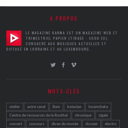
A PROPOS
LE MAGAZINE KARMA EST UN MAGAZINE WEB ET
TRIMESTRIEL PAPIER (TIRAGE : 5000 EX),
CONSACRÉ AUX MUSIQUES ACTUELLES ET
DIFFUSÉ EN LORRAINE ET AU LUXEMBOURG.
MOTS-CLÉS
atelier
autre canal
Bam
bataclan
boumchaka
Centre de ressources de la Rockhal
chronique
cigale
concert
concours
divan du monde
dossier
electro