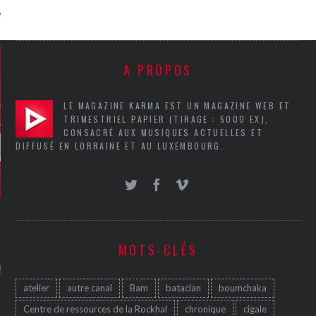
A PROPOS
LE MAGAZINE KARMA EST UN MAGAZINE WEB ET
TRIMESTRIEL PAPIER (TIRAGE : 5000 EX),
CONSACRÉ AUX MUSIQUES ACTUELLES ET
DIFFUSÉ EN LORRAINE ET AU LUXEMBOURG.
MOTS-CLÉS
GAZINE KARMA –
MIER ANNIVERSAIRE
atelier
autre canal
Bam
bataclan
boumchaka
Centre de ressources de la Rockhal
chronique
cigale