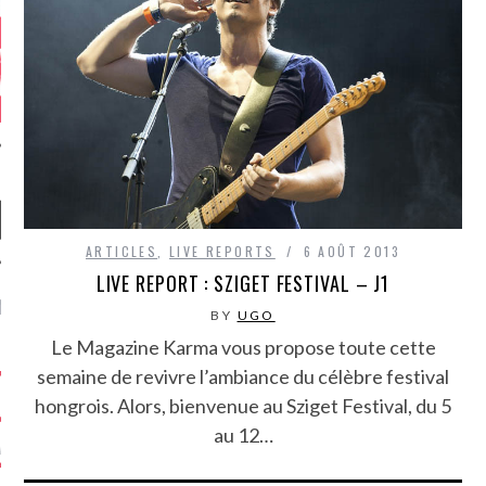
ARTICLES
,
LIVE REPORTS
6 AOÛT 2013
LIVE REPORT : SZIGET FESTIVAL – J1
NIÈRES CRITIQUES
BY
UGO
Le Magazine Karma vous propose toute cette
7.6
 DUDE’S REV...
semaine de revivre l’ambiance du célèbre festival
5.4
CLAN – A BE...
hongrois. Alors, bienvenue au Sziget Festival, du 5
au 12…
6.8
APLES – HEL...