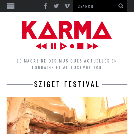
S
EPORTS
IEWS
LE MAGAZINE DES MUSIQUES ACTUELLES EN
LORRAINE ET AU LUXEMBOURG
QUES
SZIGET FESTIVAL
L
DES GROUPES DU LOCAL
EZ LE LOCAL DU MAGAZINE
RS