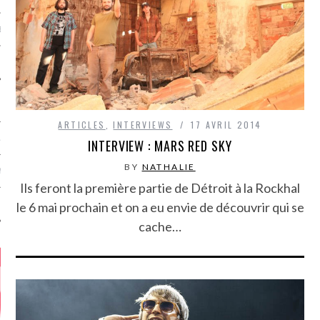
MÉROS
ARTICLES
,
INTERVIEWS
17 AVRIL 2014
ATION
INTERVIEW : MARS RED SKY
BY
NATHALIE
MENTS
Ils feront la première partie de Détroit à la Rockhal
le 6 mai prochain et on a eu envie de découvrir qui se
T
cache…