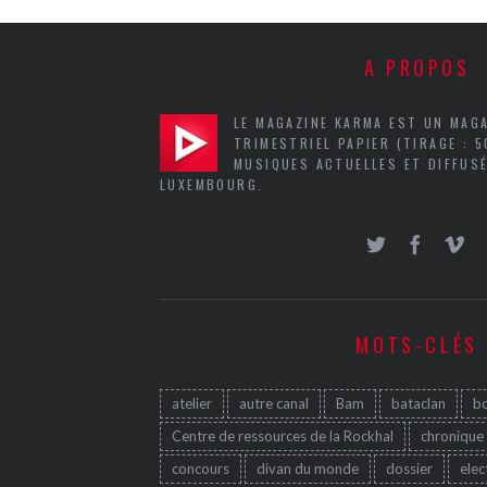
A PROPOS
LE MAGAZINE KARMA EST UN MAG
TRIMESTRIEL PAPIER (TIRAGE : 
MUSIQUES ACTUELLES ET DIFFUSÉ
LUXEMBOURG.
MOTS-CLÉS
atelier
autre canal
Bam
bataclan
b
Centre de ressources de la Rockhal
chronique
concours
divan du monde
dossier
elec