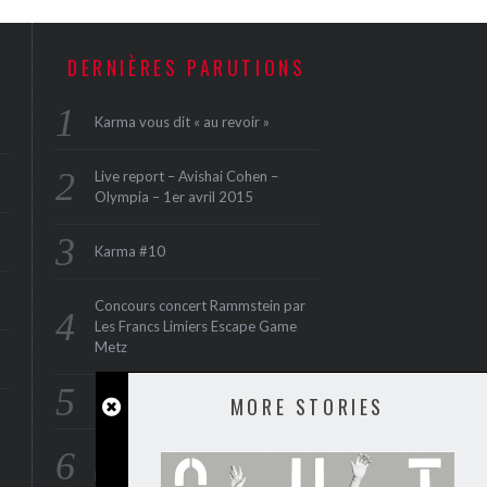
DERNIÈRES PARUTIONS
Karma vous dit « au revoir »
Live report – Avishai Cohen –
Olympia – 1er avril 2015
Karma #10
Concours concert Rammstein par
Les Francs Limiers Escape Game
Metz
Interview : Serious Black
MORE STORIES
Thunder en concert à Paris au
Divan du Monde le 15 juin 2015