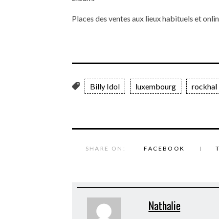
Places des ventes aux lieux habituels et onlin
Billy Idol
luxembourg
rockhal
SHARE ON:
FACEBOOK
Nathalie