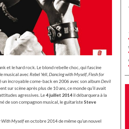
unk et le hard rock. Le blond rebelle choc, qui fascine
de musical avec
Rebel Yell
,
Dancing with Myself
,
Flesh for
é un incroyable come-back en 2006 avec son album
Devil
ent sur scène après plus de 10 ans, ce monde qu’il avait
attitudes agressives. Le
4 juillet 2014
il débarquera à la
é de son compagnon musical, le guitariste
Steve
 With Myself
en octobre 2014 de même qu’un nouvel