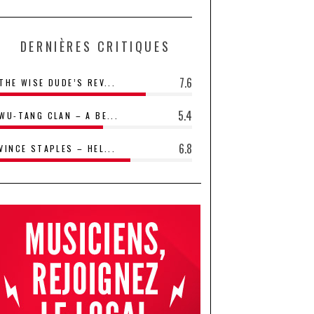
DERNIÈRES CRITIQUES
7.6
THE WISE DUDE’S REV...
5.4
WU-TANG CLAN – A BE...
6.8
VINCE STAPLES – HEL...