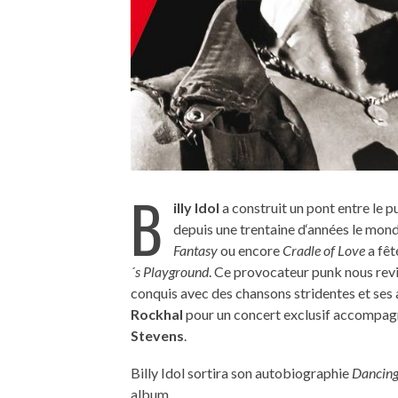
B
illy Idol
a construit un pont entre le p
depuis une trentaine d‘années le mon
Fantasy
ou encore
Cradle of Love
a fêt
´s Playground
. Ce provocateur punk nous revi
conquis avec des chansons stridentes et ses 
Rockhal
pour un concert exclusif accompagn
Stevens
.
Billy Idol sortira son autobiographie
Dancing
album.