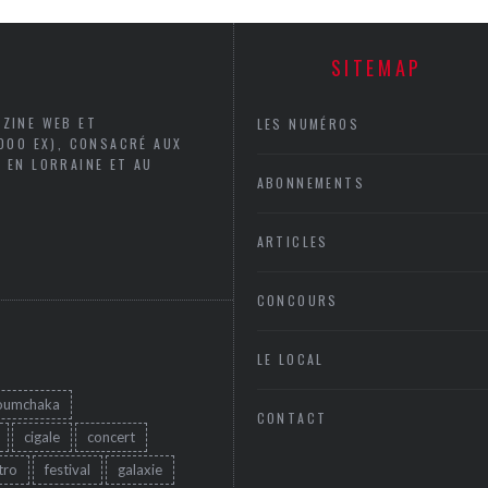
SITEMAP
AZINE WEB ET
LES NUMÉROS
5000 EX), CONSACRÉ AUX
 EN LORRAINE ET AU
ABONNEMENTS
ARTICLES
CONCOURS
LE LOCAL
oumchaka
CONTACT
cigale
concert
tro
festival
galaxie