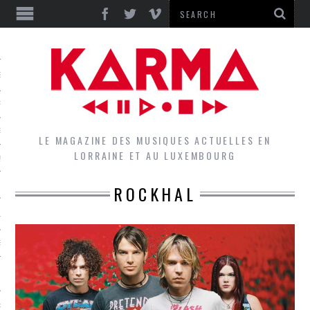
S
EPORTS
IEWS
LE MAGAZINE DES MUSIQUES ACTUELLES EN
LORRAINE ET AU LUXEMBOURG
QUES
ROCKHAL
L
DES GROUPES DU LOCAL
EZ LE LOCAL DU MAGAZINE
RS