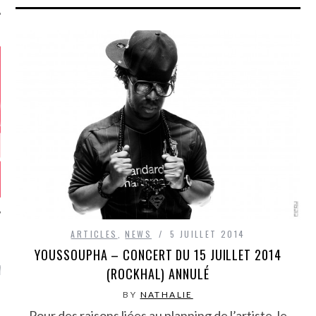
ARTICLES
,
NEWS
5 JUILLET 2014
YOUSSOUPHA – CONCERT DU 15 JUILLET 2014
GAZINE KARMA –
MIER ANNIVERSAIRE
(ROCKHAL) ANNULÉ
BY
NATHALIE
Pour des raisons liées au planning de l’artiste, le