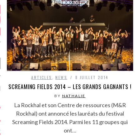
ARTICLES
,
NEWS
8 JUILLET 2014
SCREAMING FIELDS 2014 – LES GRANDS GAGNANTS !
NIÈRES CRITIQUES
BY
NATHALIE
7.6
 DUDE’S REV...
La Rockhal et son Centre de ressources (M&R
Rockhal) ont annoncé les lauréats du festival
5.4
CLAN – A BE...
Screaming Fields 2014. Parmi les 11 groupes qui
6.8
APLES – HEL...
ont…