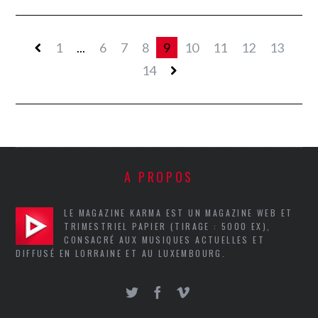
1
...
6
7
8
9
10
11
12
13
14
A PROPOS
LE MAGAZINE KARMA EST UN MAGAZINE WEB ET
TRIMESTRIEL PAPIER (TIRAGE : 5000 EX),
CONSACRÉ AUX MUSIQUES ACTUELLES ET
DIFFUSÉ EN LORRAINE ET AU LUXEMBOURG.