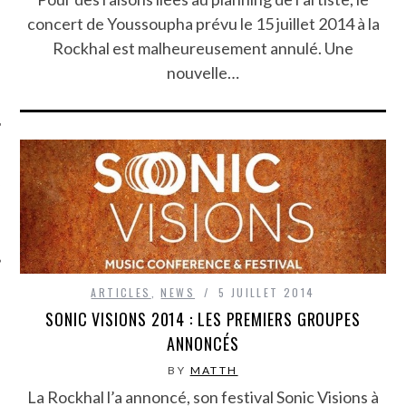
concert de Youssoupha prévu le 15 juillet 2014 à la
Rockhal est malheureusement annulé. Une
nouvelle…
ÉSEAUX SOCIAUX
ARTICLES
,
NEWS
5 JUILLET 2014
SONIC VISIONS 2014 : LES PREMIERS GROUPES
ANNONCÉS
BY
MATTH
La Rockhal l’a annoncé, son festival Sonic Visions à