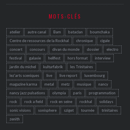
MOTS-CLÉS
atelier
autre canal
Bam
bataclan
boumchaka
Centre de ressources de la Rockhal
chronique
cigale
concert
concours
divan du monde
dossier
electro
festival
galaxie
hellfest
hors format
interview
jardin du michel
kulturfabrik
les Trinitaires
lez'arts sceniques
live
live report
luxembourg
magazine karma
metal
metz
musique
nancy
nancy jazz pulsations
olympia
paris
programmation
rock
rock a field
rock en seine
rockhal
solidays
sonic visions
sonisphere
sziget
tournée
trinitaires
zenith