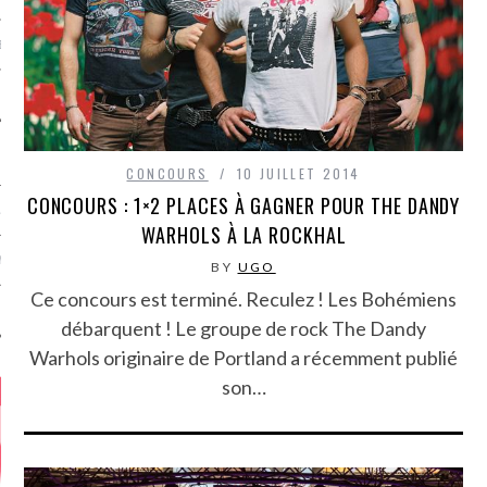
MÉROS
CONCOURS
10 JUILLET 2014
CONCOURS : 1×2 PLACES À GAGNER POUR THE DANDY
ATION
WARHOLS À LA ROCKHAL
MENTS
BY
UGO
Ce concours est terminé. Reculez ! Les Bohémiens
T
débarquent ! Le groupe de rock The Dandy
Warhols originaire de Portland a récemment publié
son…