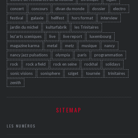
concert
concours
divan du monde
dossier
electro
festival
galaxie
hellfest
hors format
interview
jardin du michel
kulturfabrik
les Trinitaires
lez'arts sceniques
live
live report
luxembourg
magazine karma
metal
metz
musique
nancy
nancy jazz pulsations
olympia
paris
programmation
rock
rock a field
rock en seine
rockhal
solidays
sonic visions
sonisphere
sziget
tournée
trinitaires
zenith
SITEMAP
LES NUMÉROS