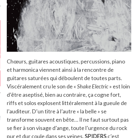
Chœurs, guitares acoustiques, percussions, piano
et harmonica viennent ainsi à la rencontre de
guitares saturées qui déboulent de toutes parts.
Viscéralement cru le son de «
Shake Electric
» est loin
d’être aseptisé, bien au contraire, ça cogne fort,
riffs et solos explosent littéralement à la gueule de
GAZINE KARMA –
l’auditeur. D’un titre à l’autre « la belle » se
MIER ANNIVERSAIRE
transforme souvent en bête… Il ne faut surtout pas
se fier à son visage d’ange, toute l’urgence du rock
pur et dur coule dans ses veines.
SPIDERS
c’est