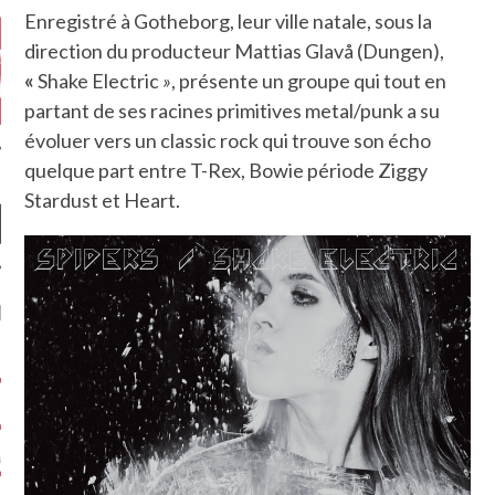
Enregistré à Gotheborg, leur ville natale, sous la
direction du producteur Mattias Glavå (Dungen),
«
Shake Electric
»
, présente un groupe qui tout en
partant de ses racines primitives metal/punk a su
évoluer vers un classic rock qui trouve son écho
quelque part entre T-Rex, Bowie période Ziggy
Stardust et Heart.
NIÈRES CRITIQUES
7.6
 DUDE’S REV...
5.4
CLAN – A BE...
6.8
APLES – HEL...