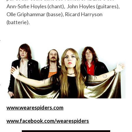
Ann-Sofie Hoyles (chant), John Hoyles (guitares),
Olle Griphammar (basse), Ricard Harryson
(batterie).
ÉSEAUX SOCIAUX
www.wearespiders.com
www.facebook.com/wearespiders