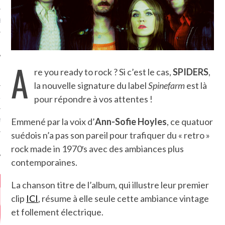
MÉROS
A
re you ready to rock ? Si c’est le cas,
SPIDERS
,
la nouvelle signature du label
Spinefarm
est là
pour répondre à vos attentes !
ATION
Emmené par la voix d’
Ann-Sofie Hoyles
, ce quatuor
MENTS
suédois n’a pas son pareil pour trafiquer du « retro »
T
rock made in 1970′s avec des ambiances plus
contemporaines.
La chanson titre de l’album, qui illustre leur premier
clip
ICI
, résume à elle seule cette ambiance vintage
et follement électrique.