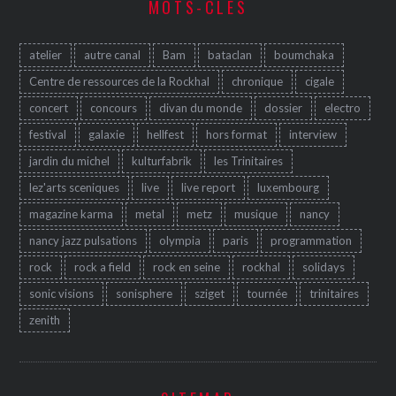
MOTS-CLÉS
atelier
autre canal
Bam
bataclan
boumchaka
Centre de ressources de la Rockhal
chronique
cigale
concert
concours
divan du monde
dossier
electro
festival
galaxie
hellfest
hors format
interview
jardin du michel
kulturfabrik
les Trinitaires
lez'arts sceniques
live
live report
luxembourg
magazine karma
metal
metz
musique
nancy
nancy jazz pulsations
olympia
paris
programmation
rock
rock a field
rock en seine
rockhal
solidays
sonic visions
sonisphere
sziget
tournée
trinitaires
zenith