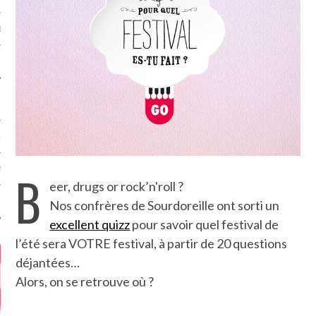
MÉROS
ATION
B
MENTS
eer, drugs or rock’n'roll ?
T
Nos confrères de Sourdoreille ont sorti un
excellent quizz
pour savoir quel festival de
l’été sera VOTRE festival, à partir de 20 questions
déjantées…
Alors, on se retrouve où ?