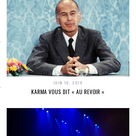
ÉSEAUX SOCIAUX
JUIN 10, 2019
KARMA VOUS DIT « AU REVOIR »