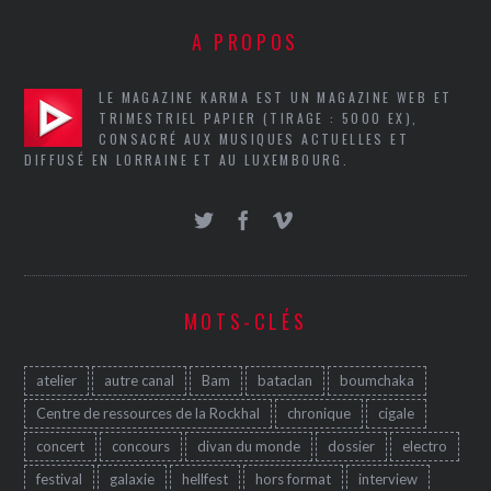
A PROPOS
LE MAGAZINE KARMA EST UN MAGAZINE WEB ET
TRIMESTRIEL PAPIER (TIRAGE : 5000 EX),
CONSACRÉ AUX MUSIQUES ACTUELLES ET
DIFFUSÉ EN LORRAINE ET AU LUXEMBOURG.
MOTS-CLÉS
atelier
autre canal
Bam
bataclan
boumchaka
Centre de ressources de la Rockhal
chronique
cigale
concert
concours
divan du monde
dossier
electro
festival
galaxie
hellfest
hors format
interview