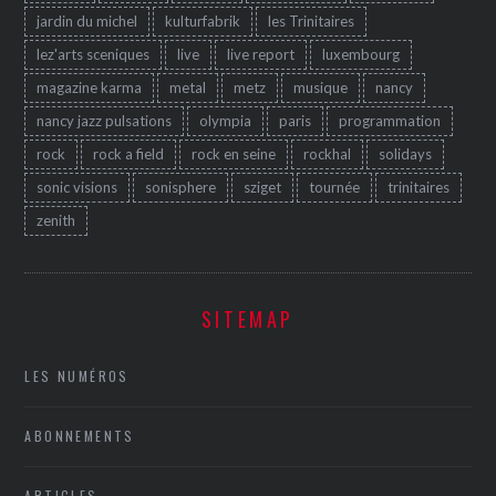
jardin du michel
kulturfabrik
les Trinitaires
lez'arts sceniques
live
live report
luxembourg
magazine karma
metal
metz
musique
nancy
nancy jazz pulsations
olympia
paris
programmation
rock
rock a field
rock en seine
rockhal
solidays
sonic visions
sonisphere
sziget
tournée
trinitaires
zenith
SITEMAP
LES NUMÉROS
ABONNEMENTS
ARTICLES