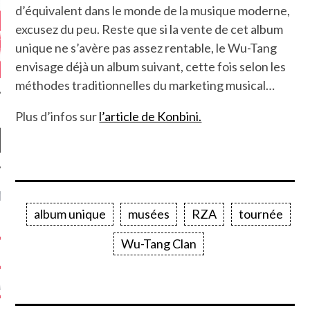
d’équivalent dans le monde de la musique moderne,
excusez du peu. Reste que si la vente de cet album
unique ne s’avère pas assez rentable, le Wu-Tang
envisage déjà un album suivant, cette fois selon les
méthodes traditionnelles du marketing musical…
Plus d’infos sur
l’article de Konbini.
NIÈRES CRITIQUES
album unique
musées
RZA
tournée
7.6
 DUDE’S REV...
Wu-Tang Clan
5.4
CLAN – A BE...
6.8
APLES – HEL...