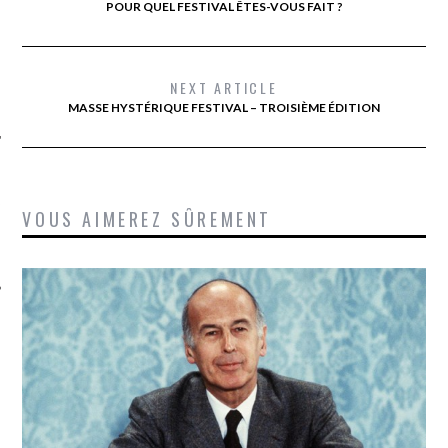
POUR QUEL FESTIVAL ÊTES-VOUS FAIT ?
NEXT ARTICLE
MASSE HYSTÉRIQUE FESTIVAL – TROISIÈME ÉDITION
ÉSEAUX SOCIAUX
VOUS AIMEREZ SÛREMENT