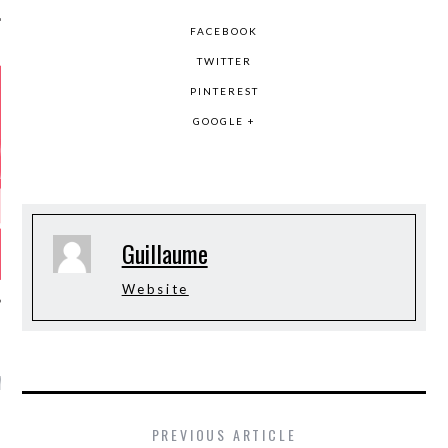
FACEBOOK
TWITTER
PINTEREST
GOOGLE +
Guillaume
Website
GAZINE KARMA –
MIER ANNIVERSAIRE
PREVIOUS ARTICLE