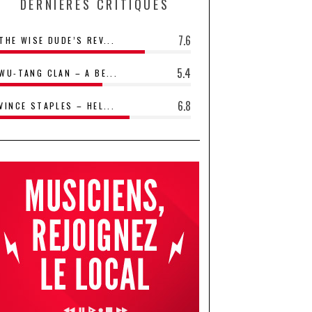
DERNIÈRES CRITIQUES
7.6
THE WISE DUDE’S REV...
5.4
WU-TANG CLAN – A BE...
6.8
VINCE STAPLES – HEL...