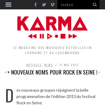
S
EPORTS
IEWS
LE MAGAZINE DES MUSIQUES ACTUELLES EN
LORRAINE ET AU LUXEMBOURG
QUES
ARTICLES
,
NEWS
31 MAI 2013
> NOUVEAUX NOMS POUR ROCK EN SEINE !
L
DES GROUPES DU LOCAL
D
es nouveaux groupes rejoignent la belle
EZ LE LOCAL DU MAGAZINE
programmation de l’édition 2013 du festival
Rock en Seine.
RS