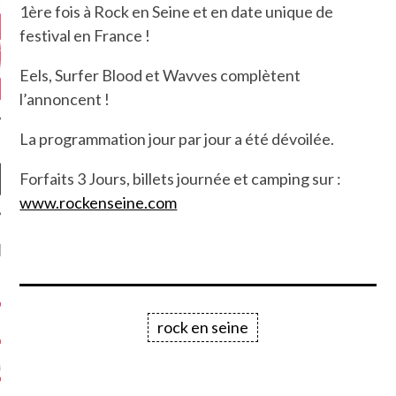
1ère fois à Rock en Seine et en date unique de
festival en France !
Eels, Surfer Blood et Wavves complètent
l’annoncent !
La programmation jour par jour a été dévoilée.
Forfaits 3 Jours, billets journée et camping sur :
www.rockenseine.com
NIÈRES CRITIQUES
7.6
 DUDE’S REV...
rock en seine
5.4
CLAN – A BE...
6.8
APLES – HEL...