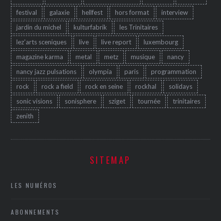
festival
galaxie
hellfest
hors format
interview
jardin du michel
kulturfabrik
les Trinitaires
lez'arts sceniques
live
live report
luxembourg
magazine karma
metal
metz
musique
nancy
nancy jazz pulsations
olympia
paris
programmation
rock
rock a field
rock en seine
rockhal
solidays
sonic visions
sonisphere
sziget
tournée
trinitaires
zenith
SITEMAP
LES NUMÉROS
ABONNEMENTS