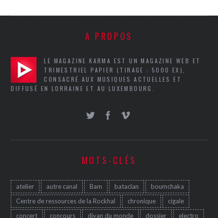
A PROPOS
LE MAGAZINE KARMA EST UN MAGAZINE WEB ET
TRIMESTRIEL PAPIER (TIRAGE : 5000 EX),
CONSACRÉ AUX MUSIQUES ACTUELLES ET
DIFFUSÉ EN LORRAINE ET AU LUXEMBOURG.
MOTS-CLÉS
atelier
autre canal
Bam
bataclan
boumchaka
Centre de ressources de la Rockhal
chronique
cigale
concert
concours
divan du monde
dossier
electro