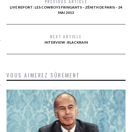
PREVIOUS ARTICLE
LIVE REPORT : LES COWBOYS FRINGANTS – ZÉNITH DE PARIS – 24
MAI 2013
NEXT ARTICLE
INTERVIEW : BLACKRAIN
ÉSEAUX SOCIAUX
VOUS AIMEREZ SÛREMENT