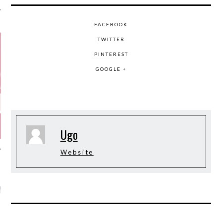
FACEBOOK
TWITTER
PINTEREST
GOOGLE +
Ugo
Website
GAZINE KARMA –
MIER ANNIVERSAIRE