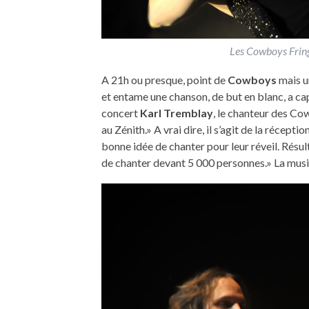
Les Cowboys Fringa
A 21h ou presque, point de
Cowboys
mais u
et entame une chanson, de but en blanc, a ca
concert
Karl Tremblay
, le chanteur des Co
au Zénith.» A vrai dire, il s’agit de la récept
bonne idée de chanter pour leur réveil. Résult
de chanter devant 5 000 personnes.» La musiq