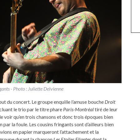
nts - Photo : Juliette Delvienne
 début du concert. Le groupe enquille l’amuse bouche
Droit
cluant le trio par le titre phare
Paris-Montréal
tiré de leur
 de voir qu’en trois chansons et donc trois époques bien
on par la foule. Les cousins fringants sont d’ailleurs bien
avions en papier marqueront l’attachement et la
 groupe durant la chanson
Les Etoiles Filantes
dont la