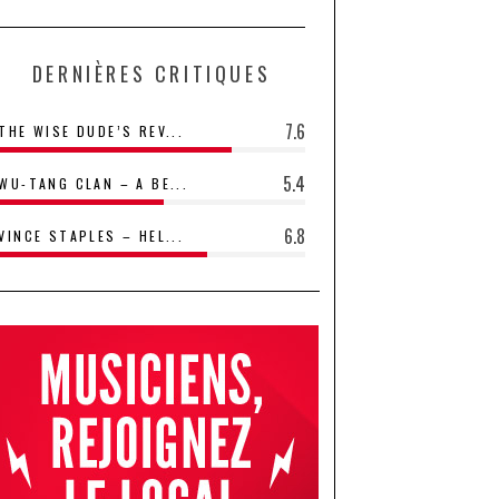
DERNIÈRES CRITIQUES
7.6
THE WISE DUDE’S REV...
5.4
WU-TANG CLAN – A BE...
6.8
VINCE STAPLES – HEL...