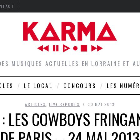
NTACT
DES MUSIQUES ACTUELLES EN LORRAINE ET 
CLES
LE LOCAL
CONCOURS
LES NUMÉ
ARTICLES
,
LIVE REPORTS
30 MAI 2013
 : LES COWBOYS FRINGA
DE PARIS – 24 MAI 2013