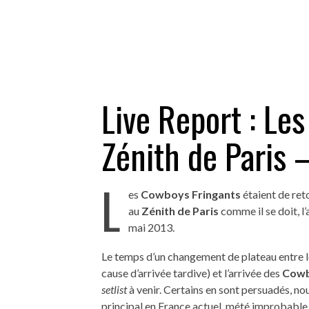
Live Report : Le
Zénith de Paris 
L
es
Cowboys Fringants
étaient de ret
au
Zénith de Paris
comme il se doit, l
mai 2013.
Le temps d’un changement de plateau entre 
cause d’arrivée tardive) et l’arrivée des
Cowb
setlist
à venir. Certains en sont persuadés, n
principal en France actuel, mété improbable 