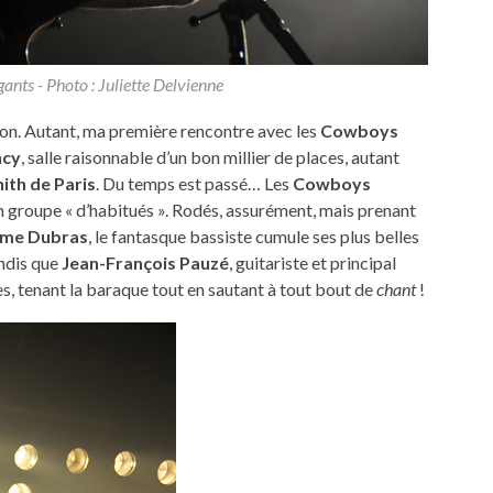
nts - Photo : Juliette Delvienne
ntion. Autant, ma première rencontre avec les
Cowboys
ncy
, salle raisonnable d’un bon millier de places, autant
ith de Paris
. Du temps est passé… Les
Cowboys
n groupe « d’habitués ». Rodés, assurément, mais prenant
ôme Dubras
, le fantasque bassiste cumule ses plus belles
andis que
Jean-François Pauzé
, guitariste et principal
s, tenant la baraque tout en sautant à tout bout de
chant
!