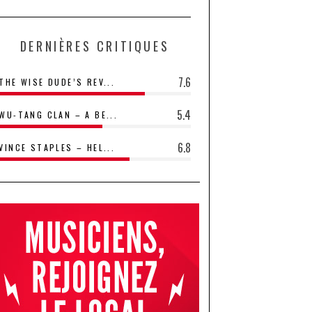
DERNIÈRES CRITIQUES
7.6
THE WISE DUDE’S REV...
5.4
WU-TANG CLAN – A BE...
6.8
VINCE STAPLES – HEL...