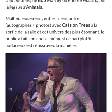
shot the Sherif
de
Bob Marley
ou encore
House of the
rising sun d’
Animals
.
Malheureusement, entre la rencontre
(autographes + photos) avec
Cats on Trees
à la
sortie de la salle et cet univers des plus étonnant, le
public a fait son choix ; même si ce pari plutôt
audacieux est réussi avec la manière.