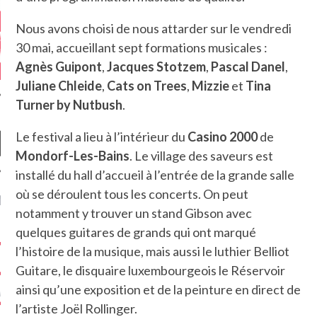
Nous avons choisi de nous attarder sur le vendredi
30 mai, accueillant sept formations musicales :
Agnès Guipont
,
Jacques Stotzem
,
Pascal Danel
,
Juliane Chleide
,
Cats on Trees
,
Mizzie
et
Tina
Turner by Nutbush
.
Le festival a lieu à l’intérieur du
Casino 2000
de
Mondorf-Les-Bains
. Le village des saveurs est
installé du hall d’accueil à l’entrée de la grande salle
où se déroulent tous les concerts. On peut
NIÈRES CRITIQUES
notamment y trouver un stand Gibson avec
quelques guitares de grands qui ont marqué
7.6
 DUDE’S REV...
l’histoire de la musique, mais aussi le luthier Belliot
5.4
CLAN – A BE...
Guitare, le disquaire luxembourgeois le Réservoir
ainsi qu’une exposition et de la peinture en direct de
6.8
APLES – HEL...
l’artiste Joël Rollinger.