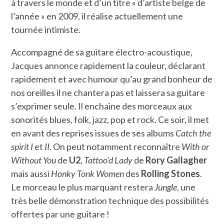
à travers le monde et d’un titre « d’artiste belge de
l’année » en 2009, il réalise actuellement une
tournée intimiste.
Accompagné de sa guitare électro-acoustique,
Jacques annonce rapidement la couleur, déclarant
rapidement et avec humour qu’au grand bonheur de
nos oreilles il ne chantera pas et laissera sa guitare
s’exprimer seule. Il enchaine des morceaux aux
sonorités blues, folk, jazz, pop et rock. Ce soir, il met
en avant des reprises issues de ses albums
Catch the
spirit I
et
II
. On peut notamment reconnaître
With or
Without You
de
U2
,
Tattoo’d Lady
de
Rory Gallagher
mais aussi
Honky Tonk Women
des
Rolling Stones
.
Le morceau le plus marquant restera
Jungle
, une
très belle démonstration technique des possibilités
offertes par une guitare !