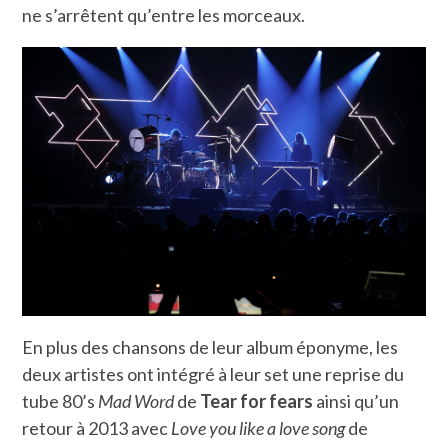
ne s’arrêtent qu’entre les morceaux.
En plus des chansons de leur album éponyme, les
deux artistes ont intégré à leur set une reprise du
tube 80’s
Mad Word
de
Tear for fears
ainsi qu’un
retour à 2013 avec
Love you like a love song
de