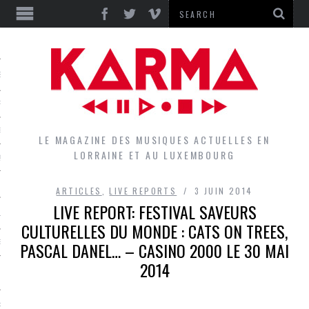
S
EPORTS
IEWS
LE MAGAZINE DES MUSIQUES ACTUELLES EN
LORRAINE ET AU LUXEMBOURG
QUES
ARTICLES
,
LIVE REPORTS
3 JUIN 2014
LIVE REPORT: FESTIVAL SAVEURS
L
CULTURELLES DU MONDE : CATS ON TREES,
PASCAL DANEL… – CASINO 2000 LE 30 MAI
DES GROUPES DU LOCAL
2014
EZ LE LOCAL DU MAGAZINE
RS