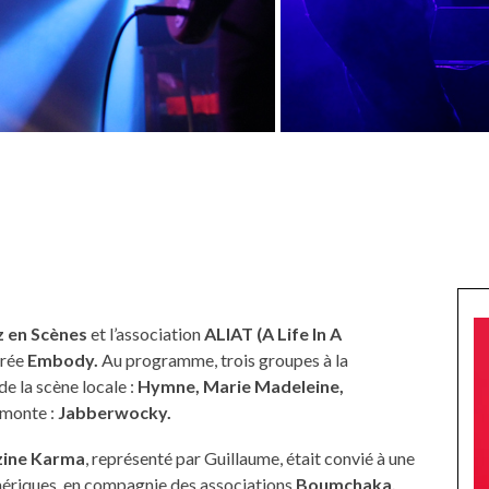
 en Scènes
et l’association
ALIAT (
A Life In A
irée
Embody.
Au programme, trois groupes à la
e la scène locale :
Hymne, Marie Madeleine,
 monte :
Jabberwocky.
ine Karma
, représenté par Guillaume, était convié à une
mériques, en compagnie des associations
Boumchaka,