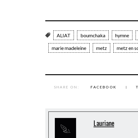
ALIAT
boumchaka
hymne
marie madeleine
metz
metz en s
SHARE ON:
FACEBOOK
Lauriane