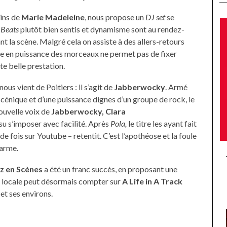
sins de
Marie Madeleine
, nous propose un
DJ set
se
.
Beats
plutôt bien sentis et dynamisme sont au rendez-
nt la scène. Malgré cela on assiste à des allers-retours
ntée en puissance des morceaux ne permet pas de fixer
te belle prestation.
ous vient de Poitiers : il s’agit de
Jabberwocky
. Armé
cénique et d’une puissance dignes d’un groupe de rock, le
ouvelle voix de
Jabberwocky, Clara
a su s’imposer avec facilité. Après
Pola,
le titre les ayant fait
de fois sur Youtube – retentit. C’est l’apothéose et la foule
harme.
z en Scènes
a été un franc succès, en proposant une
le locale peut désormais compter sur
A Life in A Track
et ses environs.