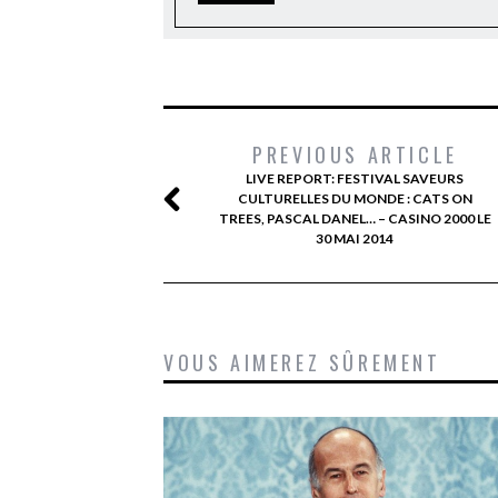
PREVIOUS ARTICLE
LIVE REPORT: FESTIVAL SAVEURS
CULTURELLES DU MONDE : CATS ON
TREES, PASCAL DANEL… – CASINO 2000 LE
30 MAI 2014
VOUS AIMEREZ SÛREMENT