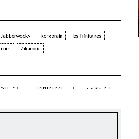
Jabberwocky
Korgbrain
les Trinitaires
cènes
Zikamine
TWITTER
PINTEREST
GOOGLE +