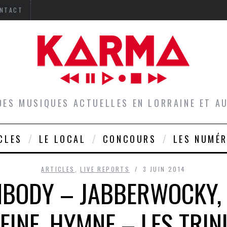
NTACT
DES MUSIQUES ACTUELLES EN LORRAINE ET 
CLES
LE LOCAL
CONCOURS
LES NUMÉ
ARTICLES
,
LIVE REPORTS
3 JUIN 2014
BODY – JABBERWOCKY,
INE, HYMNE – LES TRINI