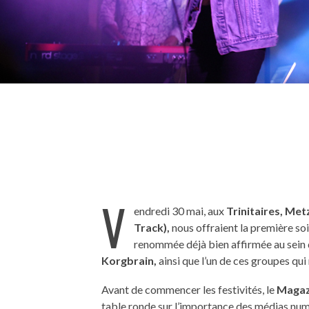
V
endredi 30 mai, aux
Trinitaires,
Metz
Track),
nous offraient la première so
renommée déjà bien affirmée au sein d
Korgbrain,
ainsi que l’un de ces groupes qui
Avant de commencer les festivités, le
Magaz
table ronde sur l’importance des médias nu