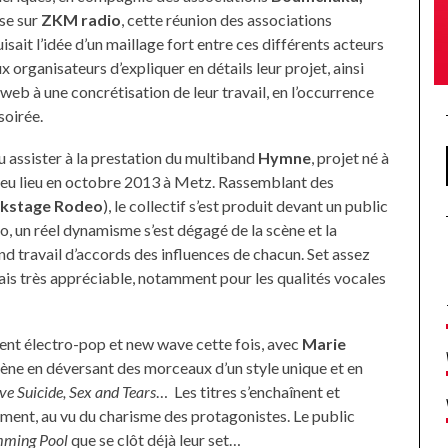
se sur
ZKM radio
, cette réunion des associations
isait l’idée d’un maillage fort entre ces différents acteurs
 organisateurs d’expliquer en détails leur projet, ainsi
 web à une concrétisation de leur travail, en l’occurrence
soirée.
 assister à la prestation du multiband
Hymne
, projet né à
t eu lieu en octobre 2013 à Metz. Rassemblant des
ckstage Rodeo
), le collectif s’est produit devant un public
ro, un réel dynamisme s’est dégagé de la scène et la
nd travail d’accords des influences de chacun. Set assez
ais très appréciable, notamment pour les qualités vocales
ment électro-pop et new wave cette fois, avec
Marie
scène en déversant des morceaux d’un style unique et en
ve Suicide, Sex and Tears
… Les titres s’enchaînent et
ement, au vu du charisme des protagonistes. Le public
ming Pool
que se clôt déjà leur set…