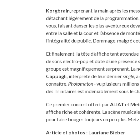
Korgbrain
, reprenant la main après les mes
détachant légèrement de la programmation
vous, faisant danser les plus aventureux deva
entre la salle et la cour et l’absence de mo
l’intégralité du public. Dommage, malgré cet
Et finalement, la tête d’affiche tant attendue n
de sons électro-pop et doté d’une présence s
groupe est magnifiquement surprenant. La n
Cappagli,
interprète de leur dernier
single
, 
connaître,
Photomaton -
vu plusieurs millions 
des Trinitaires est indéniablement sous le c
Ce premier concert offert par
ALIAT
et
Met
affiche riche et cohérente. La scène musica
pour faire bouger toujours un peu plus Metz 
Article et photos : Lauriane Bieber