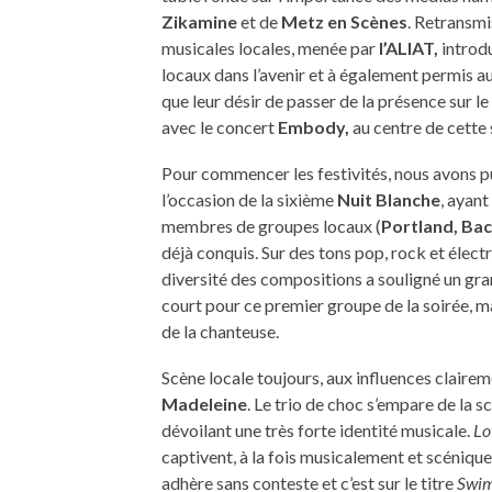
Zikamine
et de
Metz en Scènes
. Retransmi
musicales locales, menée par
l’ALIAT,
introdu
locaux dans l’avenir et
à également permis aux
que leur désir de passer de la présence sur le
avec le concert
Embody,
au centre de cette 
Pour commencer les festivités, nous avons pu
l’occasion de la sixième
Nuit Blanche
, ayan
membres de groupes locaux (
Portland, Ba
déjà conquis. Sur des tons pop, rock et élect
diversité des compositions a souligné un gra
court pour ce premier groupe de la soirée, m
de la chanteuse.
Scène locale toujours, aux influences claire
Madeleine
. Le trio de choc s’empare de la 
dévoilant une très forte identité musicale.
Lo
captivent, à la fois musicalement et scéniqu
adhère sans conteste et c’est sur le titre
Swim