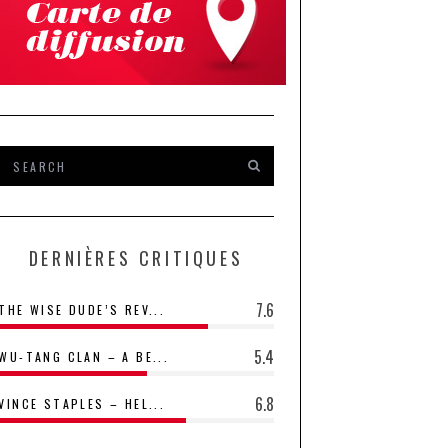
DERNIÈRES CRITIQUES
7.6
THE WISE DUDE’S REV...
5.4
WU-TANG CLAN – A BE...
6.8
VINCE STAPLES – HEL...