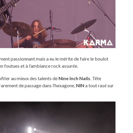
ment passionnant mais a eu le mérite de faire le boulot
n foutues et à l’ambiance rock assurée.
ofiter au mieux des talents de
Nine Inch Nails
. Tête
, rarement de passage dans l’hexagone,
NIN
a tout rasé sur