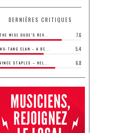
DERNIÈRES CRITIQUES
7.6
THE WISE DUDE’S REV...
5.4
WU-TANG CLAN – A BE...
6.8
VINCE STAPLES – HEL...