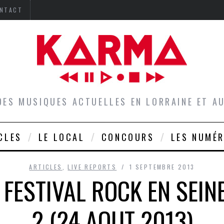
NTACT
DES MUSIQUES ACTUELLES EN LORRAINE ET 
CLES
LE LOCAL
CONCOURS
LES NUMÉ
ARTICLES
,
LIVE REPORTS
1 SEPTEMBRE 2013
: FESTIVAL ROCK EN SEIN
2 (24 AOUT 2013)