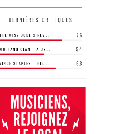
DERNIÈRES CRITIQUES
7.6
THE WISE DUDE’S REV...
5.4
WU-TANG CLAN – A BE...
6.8
VINCE STAPLES – HEL...