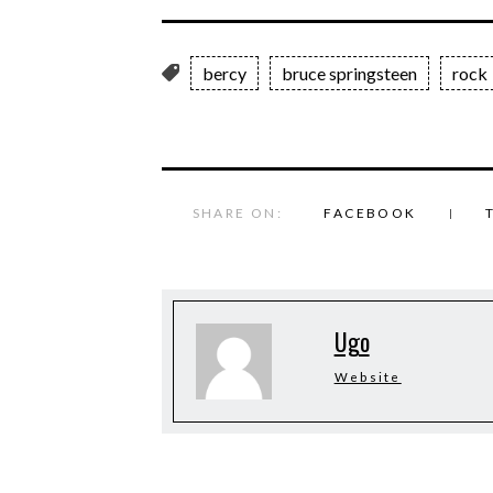
bercy
bruce springsteen
rock
SHARE ON:
FACEBOOK
Ugo
Website