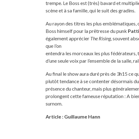
trempe. Le Boss est (très) bavard et multip
scène et à sa famille, qui le suit des gradins.
Au rayon des titres les plus emblématiques, 
Boss himself pour la prêtresse du punk
Patt
également apprécier
The Rising
, souvent abs
que l’on
entendra les morceaux les plus fédérateurs, 
d’une seule voix par l’ensemble de la salle, r
Au final le show aura duré près de 3h15 ce qu
plutôt tendance à se contenter désormais du 
présence du chanteur, mais plus généralement
prolongent cette fameuse réputation : A bien
surnom.
Article : Guillaume Hann