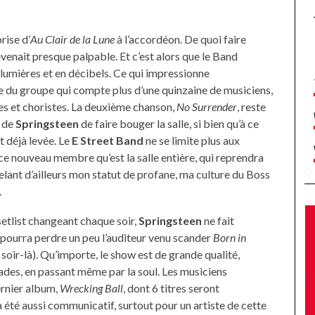
rise d’
Au Clair de la Lune
à l’accordéon. De quoi faire
evenait presque palpable. Et c’est alors que le Band
n lumières et en décibels. Ce qui impressionne
e du groupe qui compte plus d’une quinzaine de musiciens,
vres et choristes. La deuxième chanson,
No Surrender
, reste
é de
Springsteen
de faire bouger la salle, si bien qu’à ce
t déjà levée. Le
E Street Band
ne se limite plus aux
 ce nouveau membre qu’est la salle entière, qui reprendra
elant d’ailleurs mon statut de profane, ma culture du Boss
.
 setlist changeant chaque soir,
Springsteen
ne fait
i pourra perdre un peu l’auditeur venu scander
Born in
oir-là). Qu’importe, le show est de grande qualité,
lades, en passant même par la soul. Les musiciens
ernier album,
Wrecking Ball
, dont 6 titres seront
 été aussi communicatif, surtout pour un artiste de cette