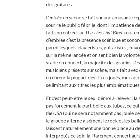
des guitares.
L’entrée en scène se fait sur une amusante rep
sourire le public fébrile, dont l’impatience d
fait son entrée sur
The Ties That Bind
, tout e
d’emblée c’est la présence scénique et sonor
parmi lesquels claviéristes, guitaristes, cui
sur la même lancée et on sent bien la volont
stade du concert, la majorité des gradins s’es
musiciens présents sur scène, mais fait avec
en chœur la plupart des titres joués, me rapp
se limitant aux titres les plus emblématiques
Et c’est peut-être le seul bémol à relever : la
pas forcément la part belle aux tubes, ce qu
the USA
(qui ne sera notamment pas jouée ce s
le groupe alterne aisément le rock et les bal
laissent naturellement une bonne place au d
interprétés ce soir-là. Rarement concert aura