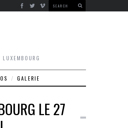
AU LUXEMBOURG
ROS
GALERIE
BOURG LE 27
L