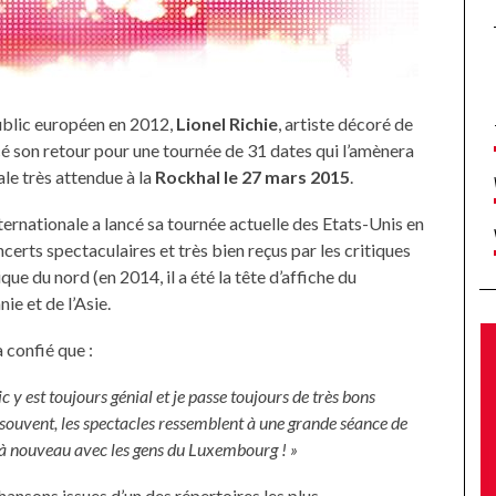
public européen en 2012,
Lionel Richie
, artiste décoré de
cé son retour pour une tournée de 31 dates qui l’amènera
ale très attendue à la
Rockhal le 27 mars 2015
.
rnationale a lancé sa tournée actuelle des Etats-Unis en
erts spectaculaires et très bien reçus par les critiques
que du nord (en 2014, il a été la tête d’affiche du
ie et de l’Asie.
 confié que :
 y est toujours génial et je passe toujours de très bons
ouvent, les spectacles ressemblent à une grande séance de
r à nouveau avec les gens du Luxembourg ! »
hansons issues d’un des répertoires les plus