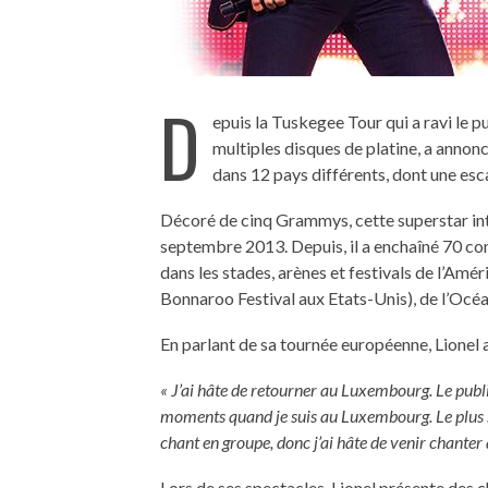
D
epuis la Tuskegee Tour qui a ravi le 
multiples disques de platine, a annon
dans 12 pays différents, dont une esc
Décoré de cinq Grammys, cette superstar inte
septembre 2013. Depuis, il a enchaîné 70 conc
dans les stades, arènes et festivals de l’Améri
Bonnaroo Festival aux Etats-Unis), de l’Océan
En parlant de sa tournée européenne, Lionel a
« J’ai hâte de retourner au Luxembourg. Le public
moments quand je suis au Luxembourg. Le plus s
chant en groupe, donc j’ai hâte de venir chante
Lors de ses spectacles, Lionel présente des c