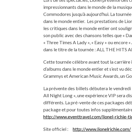
impressionnants dans le monde de la musique,
Commodores jusqu’à aujourd’hui. La tournée a
dans le monde entier. Les prestations de Lio
les critiques dans le monde entier ont soulign
son public avec des chansons telles que « Dan
« Three Times A Lady », « Easy » ou encore «
dans le titre de la tournée : ALL THE HIT
Cette tournée célèbre avant tout la carrière 
d’albums dans le monde entier et s’est vu dé
Grammys et American Music Awards, un Gol
La prévente des billets débutera le vendredi
All Night Long », une expérience VIP sera di
différents. La pré-vente de ces packages déb
package et pour toutes infos supplémentaires,
http://www.eventtravel.com/lionel-richi
Site officiel :
http://www.lionelrichie.com/