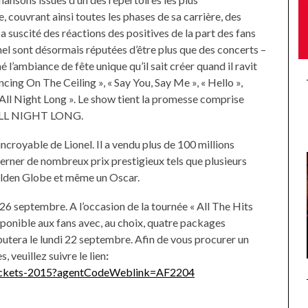
 couvrant ainsi toutes les phases de sa carrière, des
 suscité des réactions des positives de la part des fans
nel sont désormais réputées d’être plus que des concerts –
é l’ambiance de fête unique qu’il sait créer quand il ravit
cing On The Ceiling », « Say You, Say Me », « Hello »,
 All Night Long ». Le show tient la promesse comprise
S ALL NIGHT LONG.
incroyable de Lionel. Il a vendu plus de 100 millions
cerner de nombreux prix prestigieux tels que plusieurs
den Globe et même un Oscar.
 26 septembre. A l’occasion de la tournée « All The Hits
sponible aux fans avec, au choix, quatre packages
utera le lundi 22 septembre. Afin de vous procurer un
 veuillez suivre le lien
:
e-tickets-2015?agentCodeWeblink=AF2204