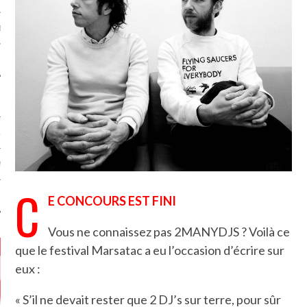
MÉROS
ATION
MENTS
C
T
E CONCOURS EST FINI
Vous ne connaissez pas 2MANYDJS ? Voilà ce
que le festival Marsatac a eu l’occasion d’écrire sur
eux :
« S’il ne devait rester que 2 DJ’s sur terre, pour sûr