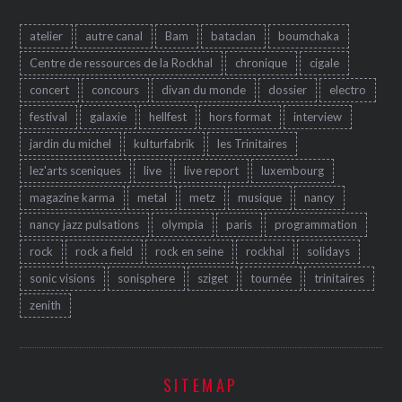
atelier
autre canal
Bam
bataclan
boumchaka
Centre de ressources de la Rockhal
chronique
cigale
concert
concours
divan du monde
dossier
electro
festival
galaxie
hellfest
hors format
interview
jardin du michel
kulturfabrik
les Trinitaires
lez'arts sceniques
live
live report
luxembourg
magazine karma
metal
metz
musique
nancy
nancy jazz pulsations
olympia
paris
programmation
rock
rock a field
rock en seine
rockhal
solidays
sonic visions
sonisphere
sziget
tournée
trinitaires
zenith
SITEMAP