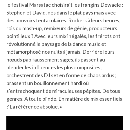
le festival Marsatac choisirait les frangins Dewaele :
Stephen et David, nés dans le plat pays mais avec
des pouvoirs tentaculaires. Rockers à leurs heures,
rois du mash-up, remixeurs de génie, producteurs
pointilleux ? Avec leurs mix inégalés, les frérots ont
révolutionné le paysage de la dance music et
métamorphosé nos nuits à jamais. Derrière leurs
nœuds pap faussement sages, ils passent au
blender les influences les plus composites ;
orchestrent des DJ set en forme de chaos ardus ;
NIÈRES CRITIQUES
brassent un bouillonnement hardi où
s’entrechoquent de miraculeuses pépites. De tous
7.6
 DUDE’S REV...
genres. A toute blinde. En matière de mix essentiels
? La référence absolue. »
5.4
CLAN – A BE...
6.8
APLES – HEL...