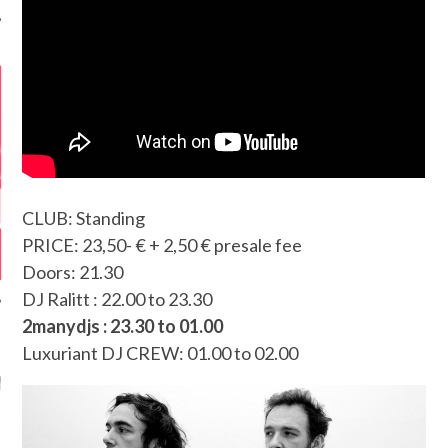
CLUB: Standing
PRICE: 23,50- € + 2,50 € presale fee
Doors: 21.30
DJ Ralitt : 22.00 to 23.30
2manydjs : 23.30 to 01.00
Luxuriant DJ CREW: 01.00 to 02.00
GAZINE KARMA –
MIER ANNIVERSAIRE