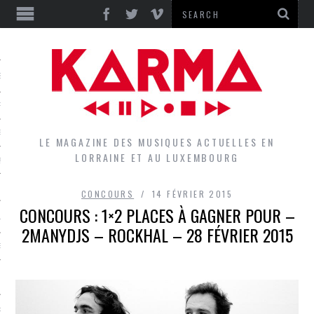
S
EPORTS
IEWS
LE MAGAZINE DES MUSIQUES ACTUELLES EN
LORRAINE ET AU LUXEMBOURG
QUES
CONCOURS
14 FÉVRIER 2015
CONCOURS : 1×2 PLACES À GAGNER POUR –
L
2MANYDJS – ROCKHAL – 28 FÉVRIER 2015
DES GROUPES DU LOCAL
EZ LE LOCAL DU MAGAZINE
RS