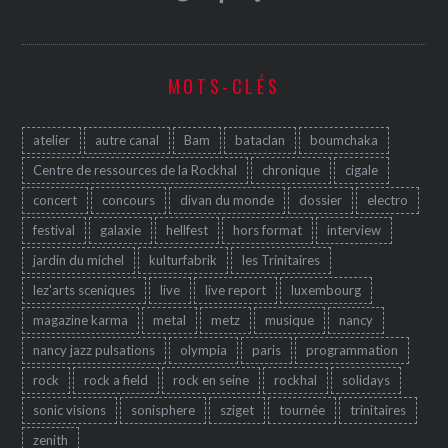
MOTS-CLÉS
atelier
autre canal
Bam
bataclan
boumchaka
Centre de ressources de la Rockhal
chronique
cigale
concert
concours
divan du monde
dossier
electro
festival
galaxie
hellfest
hors format
interview
jardin du michel
kulturfabrik
les Trinitaires
lez'arts sceniques
live
live report
luxembourg
magazine karma
metal
metz
musique
nancy
nancy jazz pulsations
olympia
paris
programmation
rock
rock a field
rock en seine
rockhal
solidays
sonic visions
sonisphere
sziget
tournée
trinitaires
zenith