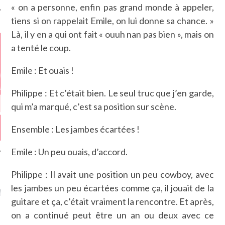
« on a personne, enfin pas grand monde à appeler,
tiens si on rappelait Emile, on lui donne sa chance. »
Là, il y en a qui ont fait « ouuh nan pas bien », mais on
a tenté le coup.
Emile : Et ouais !
Philippe : Et c’était bien. Le seul truc que j’en garde,
qui m’a marqué, c’est sa position sur scène.
Ensemble : Les jambes écartées !
Emile : Un peu ouais, d’accord.
Philippe : Il avait une position un peu cowboy, avec
GAZINE KARMA –
les jambes un peu écartées comme ça, il jouait de la
MIER ANNIVERSAIRE
guitare et ça, c’était vraiment la rencontre. Et après,
on a continué peut être un an ou deux avec ce