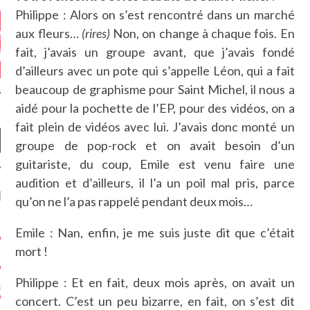
Philippe : Alors on s’est rencontré dans un marché
aux fleurs…
(rires)
Non, on change à chaque fois. En
fait, j’avais un groupe avant, que j’avais fondé
d’ailleurs avec un pote qui s’appelle Léon, qui a fait
beaucoup de graphisme pour Saint Michel, il nous a
aidé pour la pochette de l’EP, pour des vidéos, on a
fait plein de vidéos avec lui. J’avais donc monté un
groupe de pop-rock et on avait besoin d’un
guitariste, du coup, Emile est venu faire une
audition et d’ailleurs, il l’a un poil mal pris, parce
NIÈRES CRITIQUES
qu’on ne l’a pas rappelé pendant deux mois…
7.6
 DUDE’S REV...
Emile : Nan, enfin, je me suis juste dit que c’était
mort !
5.4
CLAN – A BE...
Philippe : Et en fait, deux mois après, on avait un
6.8
APLES – HEL...
concert. C’est un peu bizarre, en fait, on s’est dit