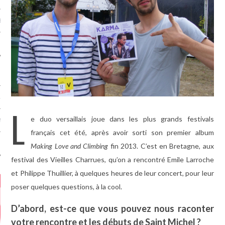
MÉROS
ATION
L
e duo versaillais joue dans les plus grands festivals
MENTS
français cet été, après avoir sorti son premier album
T
Making Love and Climbing
fin 2013. C’est en Bretagne, aux
festival des Vieilles Charrues, qu’on a rencontré Emile Larroche
et Philippe Thuillier, à quelques heures de leur concert, pour leur
poser quelques questions, à la cool.
D’abord, est-ce que vous pouvez nous raconter
votre rencontre et les débuts de Saint Michel ?