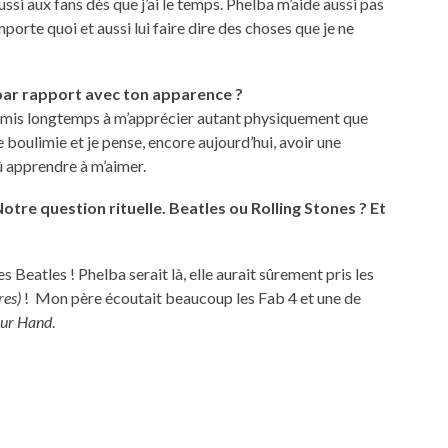
ssi aux fans dès que j’ai le temps. Phelba m’aide aussi pas
importe quoi et aussi lui faire dire des choses que je ne
 par rapport avec ton apparence ?
’ai mis longtemps à m’apprécier autant physiquement que
e boulimie et je pense, encore aujourd’hui, avoir une
dû apprendre à m’aimer.
Notre question rituelle. Beatles ou Rolling Stones ? Et
es Beatles ! Phelba serait là, elle aurait sûrement pris les
ires)
!
Mon père écoutait beaucoup les Fab 4 et une de
our Hand
.