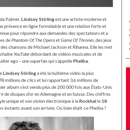
da Palmer,
Lindsey Stirling
est une artiste moderne et
e présence en ligne formidable et une relation forte et
connue pour répondre aux demandes des spectateurs et a
ues de
Phantom Of The Opera
et
Game Of Thrones
, des jeux
des chansons de Michael Jackson et Rihanna. Elle les met
e chaîne
YouTube
débordant de vidéos musicales et de
lter ego – une superfan qui s’appelle
Phelba
.
e
Lindsey Stirling
a été la huitième vidéo la plus
8 millions de clics et lui rapportant 3,6 millions de
ier album s’est vendu plus de 200 000 fois aux États-Unis
oré de disques d’or en Allemagne et en Suisse. Des chiffres
tyle unique et son violon électronique à la
Rockhal
le
18
es instants avant son arrivée. Ou bien était-ce Phelba ?