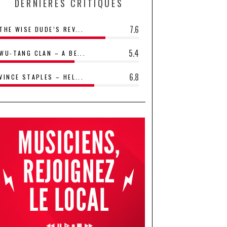
DERNIÈRES CRITIQUES
7.6
THE WISE DUDE’S REV...
5.4
WU-TANG CLAN – A BE...
6.8
VINCE STAPLES – HEL...