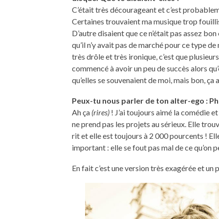
C’était très décourageant et c’est probableme
Certaines trouvaient ma musique trop fouillis,
D’autre disaient que ce n’était pas assez bon 
qu’il n’y avait pas de marché pour ce type de 
très drôle et très ironique, c’est que plusieurs
commencé à avoir un peu de succès alors qu’el
qu’elles se souvenaient de moi, mais bon, ça a
Peux-tu nous parler de ton alter-ego : Ph
Ah ça
(rires)
! J’ai toujours aimé la comédie et
ne prend pas les projets au sérieux. Elle trou
rit et elle est toujours à 2 000 pourcents ! El
important : elle se fout pas mal de ce qu’on pe
En fait c’est une version très exagérée et un 