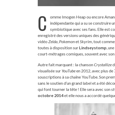
C
omme Imogen Heap ou encore Aman
indépendante qui a su se construire un
symbiotique avec ses fans. Elle est 
enregistré des versions uniques des génériq
vidéo
Zelda
,
Pokemon
et
Skyrim
, tout comme 
toutes à disposition sur
Lindseystomp
, un
court-métrages comiques, souvent avec son a
Autre fait marquant : la chanson
Crystallize
d
visualisée sur
YouTube
en 2012, avec plus de 7
souscriptions à sa chaîne YouTube. Son prem
sans le soutien d’un grand label et a été déc
qui font tourner la tête ! Elle sera avec son s
octobre 2014
et elle nous a accordé quelqu