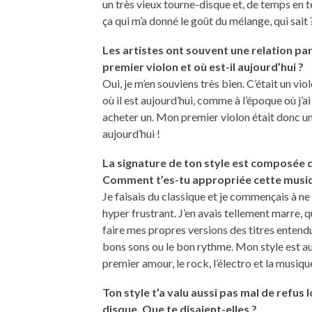
un très vieux tourne-disque et, de temps en t
ça qui m’a donné le goût du mélange, qui sait 
Les artistes ont souvent une relation par
premier violon et où est-il aujourd’hui ?
Oui, je m’en souviens très bien. C’était un vi
où il est aujourd’hui, comme à l’époque où j’
acheter un. Mon premier violon était donc un
aujourd’hui !
La signature de ton style est composée 
Comment t’es-tu appropriée cette musiq
Je faisais du classique et je commençais à ne
hyper frustrant. J’en avais tellement marre, q
faire mes propres versions des titres entendus
bons sons ou le bon rythme. Mon style est auj
premier amour, le rock, l’électro et la musiqu
Ton style t’a valu aussi pas mal de refus 
disque. Que te disaient-elles ?