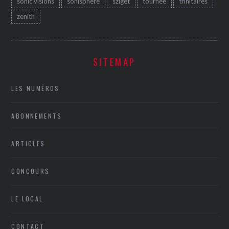
sonic visions
sonisphere
sziget
tournée
trinitaires
zenith
SITEMAP
LES NUMÉROS
ABONNEMENTS
ARTICLES
CONCOURS
LE LOCAL
CONTACT