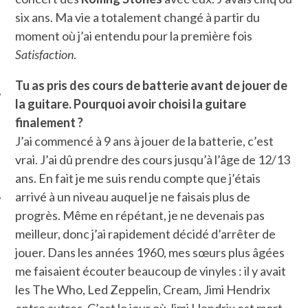
six ans. Ma vie a totalement changé à partir du
moment où j’ai entendu pour la première fois
Satisfaction
.
Tu as pris des cours de batterie avant de jouer de
la guitare. Pourquoi avoir choisi la guitare
finalement ?
ÉSEAUX SOCIAUX
J’ai commencé à 9 ans à jouer de la batterie, c’est
vrai. J’ai dû prendre des cours jusqu’à l’âge de 12/13
ans. En fait je me suis rendu compte que j’étais
arrivé à un niveau auquel je ne faisais plus de
progrès. Même en répétant, je ne devenais pas
meilleur, donc j’ai rapidement décidé d’arrêter de
jouer. Dans les années 1960, mes sœurs plus âgées
me faisaient écouter beaucoup de vinyles : il y avait
les The Who, Led Zeppelin, Cream, Jimi Hendrix
entre autres. C’est le jour où Jimi Hendrix est mort,