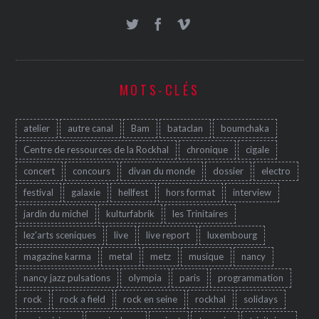
MOTS-CLÉS
atelier
autre canal
Bam
bataclan
boumchaka
Centre de ressources de la Rockhal
chronique
cigale
concert
concours
divan du monde
dossier
electro
festival
galaxie
hellfest
hors format
interview
jardin du michel
kulturfabrik
les Trinitaires
lez'arts sceniques
live
live report
luxembourg
magazine karma
metal
metz
musique
nancy
nancy jazz pulsations
olympia
paris
programmation
rock
rock a field
rock en seine
rockhal
solidays