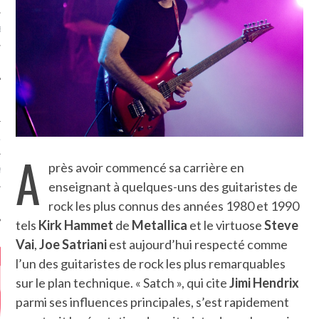
MÉROS
ATION
A
près avoir commencé sa carrière en
MENTS
enseignant à quelques-uns des guitaristes de
rock les plus connus des années 1980 et 1990
T
tels
Kirk Hammet
de
Metallica
et le virtuose
Steve
Vai
,
Joe Satriani
est aujourd’hui respecté comme
l’un des guitaristes de rock les plus remarquables
sur le plan technique. « Satch », qui cite
Jimi Hendrix
parmi ses influences principales, s’est rapidement