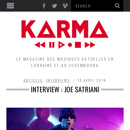
S
EPORTS
IEWS
LE MAGAZINE DES MUSIQUES ACTUELLES EN
LORRAINE ET AU LUXEMBOURG
QUES
ARTICLES
,
INTERVIEWS
18 AVRIL 2014
INTERVIEW : JOE SATRIANI
L
DES GROUPES DU LOCAL
EZ LE LOCAL DU MAGAZINE
RS