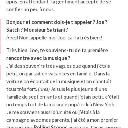
opus. En attendant il a gentiment accepté de se
confier un peu à nous.
Bonjour et comment dois-je t’appeler ? Joe ?
Satch ? Monsieur Satriani ?
(rires)
Non, appelle-moi Joe, ça ira très bien !
Très bien. Joe, te souviens-tu de ta première
rencontre avec la musique ?
J’ai des souvenirs très vagues que quand j’étais
petit, on partait en vacances en famille. Dans la
voiture on écoutait de la musique et on chantait
tous très fort.
(rires)
Je suis le plus jeune d’une
famille de sept enfants et quand j’étais petit, c’était
GAZINE KARMA –
un temps fort de la musique pop/rock à New York.
MIER ANNIVERSAIRE
Je me souviens aussi d’un été où j’étais à la
campagne avec mes parents, j’ai été à mon premier
concert des
Rolling Stones
avec eux. J’avais cinq ou