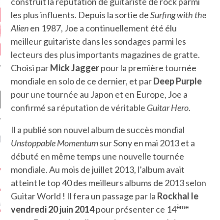
construit la réputation de guitariste de rock parmi
les plus influents. Depuis la sortie de
Surfing with the
Alien
en 1987, Joe a continuellement été élu
meilleur guitariste dans les sondages parmi les
lecteurs des plus importants magazines de gratte.
Choisi par
Mick Jagger
pour la première tournée
mondiale en solo de ce dernier, et par
Deep Purple
pour une tournée au Japon et en Europe, Joe a
confirmé sa réputation de véritable
Guitar Hero
.
Il a publié son nouvel album de succès mondial
NIÈRES CRITIQUES
Unstoppable Momentum
sur Sony en mai 2013 et a
débuté en même temps une nouvelle tournée
7.6
 DUDE’S REV...
mondiale. Au mois de juillet 2013, l’album avait
5.4
atteint le top 40 des meilleurs albums de 2013 selon
CLAN – A BE...
Guitar World ! Il fera un passage par la
Rockhal le
6.8
APLES – HEL...
ème
vendredi 20 juin 2014
pour présenter ce 14