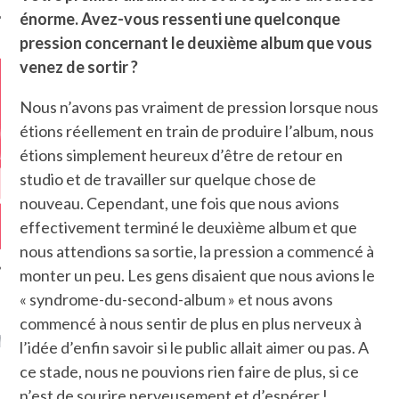
énorme. Avez-vous ressenti une quelconque
pression concernant le deuxième album que vous
venez de sortir ?
Nous n’avons pas vraiment de pression lorsque nous
étions réellement en train de produire l’album, nous
étions simplement heureux d’être de retour en
studio et de travailler sur quelque chose de
nouveau. Cependant, une fois que nous avions
effectivement terminé le deuxième album et que
nous attendions sa sortie, la pression a commencé à
monter un peu. Les gens disaient que nous avions le
« syndrome-du-second-album » et nous avons
GAZINE KARMA –
commencé à nous sentir de plus en plus nerveux à
MIER ANNIVERSAIRE
l’idée d’enfin savoir si le public allait aimer ou pas. A
ce stade, nous ne pouvions rien faire de plus, si ce
n’est de sourire nerveusement et d’espérer !