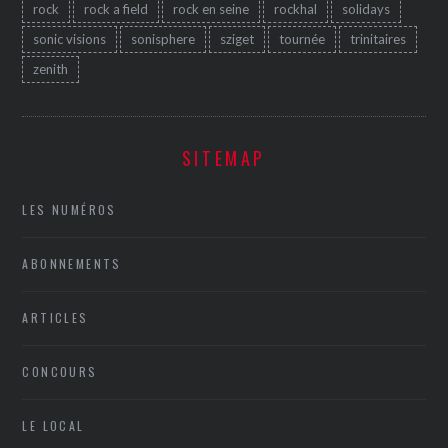
rock
rock a field
rock en seine
rockhal
solidays
sonic visions
sonisphere
sziget
tournée
trinitaires
zenith
SITEMAP
LES NUMÉROS
ABONNEMENTS
ARTICLES
CONCOURS
LE LOCAL