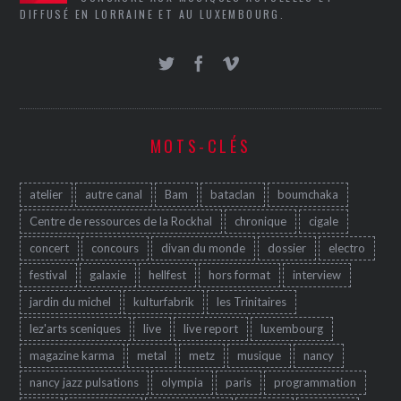
DIFFUSÉ EN LORRAINE ET AU LUXEMBOURG.
MOTS-CLÉS
atelier
autre canal
Bam
bataclan
boumchaka
Centre de ressources de la Rockhal
chronique
cigale
concert
concours
divan du monde
dossier
electro
festival
galaxie
hellfest
hors format
interview
jardin du michel
kulturfabrik
les Trinitaires
lez'arts sceniques
live
live report
luxembourg
magazine karma
metal
metz
musique
nancy
nancy jazz pulsations
olympia
paris
programmation