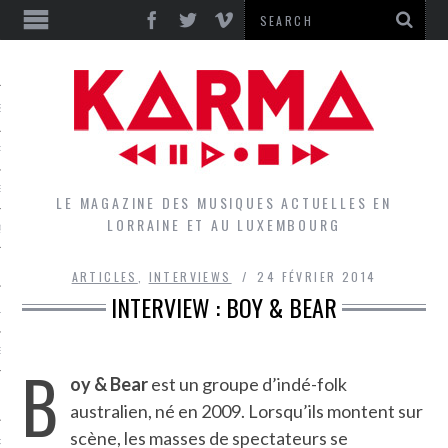
S
EPORTS
IEWS
LE MAGAZINE DES MUSIQUES ACTUELLES EN
LORRAINE ET AU LUXEMBOURG
QUES
ARTICLES
,
INTERVIEWS
24 FÉVRIER 2014
INTERVIEW : BOY & BEAR
L
DES GROUPES DU LOCAL
B
oy & Bear
est un groupe d’indé-folk
EZ LE LOCAL DU MAGAZINE
australien, né en 2009. Lorsqu’ils montent sur
scène, les masses de spectateurs se
RS