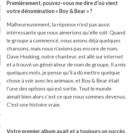
Premièrement, pouvez-vous me dire d’où vient
votre dénomination « Boy & Bear » ?
Malheureusement, la réponse n’est pas aussi
intéressante que nous aimerions qu’elle soit. Quand
le groupe a commencé, nous avions déjà quelques
chansons, mais nous n’avions pas encore de nom.
Dave Hosking, notre chanteur, est allé sur internet
et a trouvé un générateur de nom de groupe. Il a mis
quelques mots, je pense qu’il a dû mettre quelque
chose à voir avec les animaux, et Boy & Bear était
NIÈRES CRITIQUES
l’une des options qui est sortie. Tout le monde
aimait bien alors c’est ce que nous sommes devenus.
7.6
 DUDE’S REV...
C’est une histoire vraie.
5.4
CLAN – A BE...
6.8
APLES – HEL...
Votre premier album avait et a toujours un succès