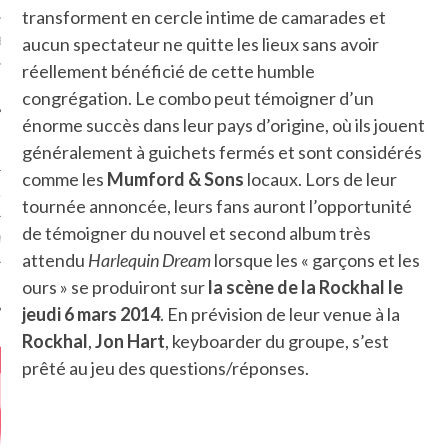
transforment en cercle intime de camarades et
aucun spectateur ne quitte les lieux sans avoir
MÉROS
réellement bénéficié de cette humble
congrégation. Le combo peut témoigner d’un
énorme succès dans leur pays d’origine, où ils jouent
généralement à guichets fermés et sont considérés
comme les
Mumford & Sons
locaux. Lors de leur
ATION
tournée annoncée, leurs fans auront l’opportunité
de témoigner du nouvel et second album très
MENTS
attendu
Harlequin Dream
lorsque les « garçons et les
ours » se produiront sur
la scène de la Rockhal le
T
jeudi 6 mars 2014
. En prévision de leur venue à la
Rockhal
,
Jon Hart
, keyboarder du groupe, s’est
prêté au jeu des questions/réponses.