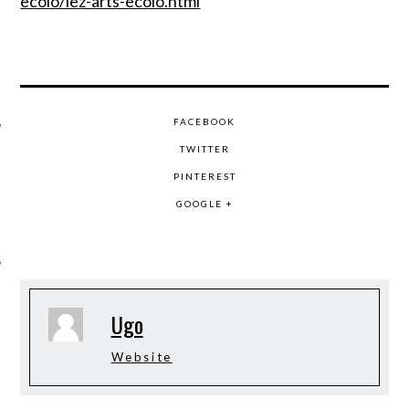
ecolo/lez-arts-ecolo.html
FACEBOOK
TWITTER
ÉSEAUX SOCIAUX
PINTEREST
GOOGLE +
Ugo
Website