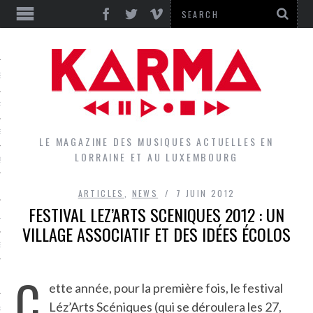
S
EPORTS
IEWS
LE MAGAZINE DES MUSIQUES ACTUELLES EN
LORRAINE ET AU LUXEMBOURG
QUES
ARTICLES
,
NEWS
7 JUIN 2012
FESTIVAL LEZ’ARTS SCENIQUES 2012 : UN
L
VILLAGE ASSOCIATIF ET DES IDÉES ÉCOLOS
DES GROUPES DU LOCAL
C
EZ LE LOCAL DU MAGAZINE
ette année, pour la première fois, le festival
Léz’Arts Scéniques (qui se déroulera les 27,
RS