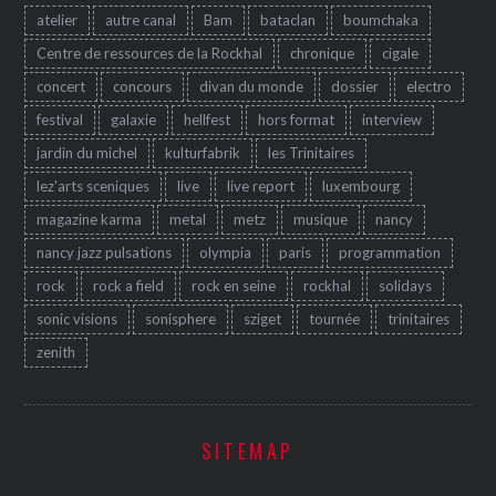
atelier
autre canal
Bam
bataclan
boumchaka
Centre de ressources de la Rockhal
chronique
cigale
concert
concours
divan du monde
dossier
electro
festival
galaxie
hellfest
hors format
interview
jardin du michel
kulturfabrik
les Trinitaires
lez'arts sceniques
live
live report
luxembourg
magazine karma
metal
metz
musique
nancy
nancy jazz pulsations
olympia
paris
programmation
rock
rock a field
rock en seine
rockhal
solidays
sonic visions
sonisphere
sziget
tournée
trinitaires
zenith
SITEMAP