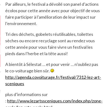
Par ailleurs, le festival a dévoilé son panel d’actions
écolos pour cette année avec pour objectif de vous
faire participer à l’amélioration de leur impact sur
l’environnement.
Tri des déchets, gobelets réutilisables, toilettes
sèches ou encore recyclage sont au rendez vous
cette année pour vous faire vivre un festival les
pieds dans l’herbe et la tête aussi!
A bientôt à Sélestat … et pour venir … n’oubliez pas
le co-voiturage bien sûr.
http://agenda.covoiturage.fr/
festival/7312-lez-art-
sceniques
GAZINE KARMA –
MIER ANNIVERSAIRE
plus d’informations sur
:
http://www.lezartssceniques.com/index.php/zone-