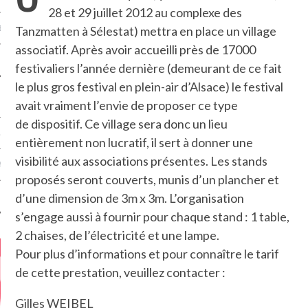
28 et 29 juillet 2012 au complexe des
Tanzmatten à Sélestat) mettra en place un village
MÉROS
associatif. Après avoir accueilli près de 17000
festivaliers l’année dernière (demeurant de ce fait
le plus gros festival en plein-air d’Alsace) le festival
avait vraiment l’envie de proposer ce type
de dispositif. Ce village sera donc un lieu
ATION
entièrement non lucratif, il sert à donner une
visibilité aux associations présentes. Les stands
MENTS
proposés seront couverts, munis d’un plancher et
d’une dimension de 3m x 3m. L’organisation
T
s’engage aussi à fournir pour chaque stand : 1 table,
2 chaises, de l’électricité et une lampe.
Pour plus d’informations et pour connaître le tarif
de cette prestation, veuillez contacter :
Gilles WEIBEL