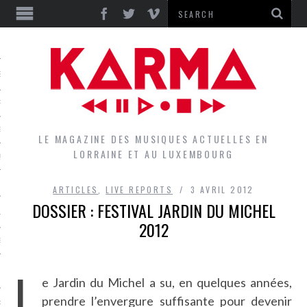
S
EPORTS
IEWS
LE MAGAZINE DES MUSIQUES ACTUELLES EN
LORRAINE ET AU LUXEMBOURG
QUES
ARTICLES
,
LIVE REPORTS
3 AVRIL 2012
DOSSIER : FESTIVAL JARDIN DU MICHEL
L
2012
DES GROUPES DU LOCAL
L
EZ LE LOCAL DU MAGAZINE
e Jardin du Michel a su, en quelques années,
prendre l’envergure suffisante pour devenir
RS