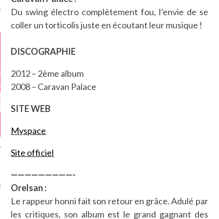
Du swing électro complètement fou, l’envie de se
coller un torticolis juste en écoutant leur musique !
DISCOGRAPHIE
2012 – 2ème album
2008 – Caravan Palace
SITE WEB
Myspace
Site officiel
—————————-
GAZINE KARMA –
MIER ANNIVERSAIRE
Orelsan :
Le rappeur honni fait son retour en grâce. Adulé par
les critiques, son album est le grand gagnant des