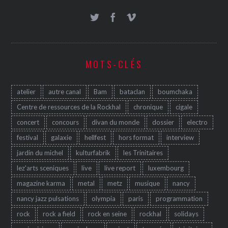
MOTS-CLÉS
atelier
autre canal
Bam
bataclan
boumchaka
Centre de ressources de la Rockhal
chronique
cigale
concert
concours
divan du monde
dossier
electro
festival
galaxie
hellfest
hors format
interview
jardin du michel
kulturfabrik
les Trinitaires
lez'arts sceniques
live
live report
luxembourg
magazine karma
metal
metz
musique
nancy
nancy jazz pulsations
olympia
paris
programmation
rock
rock a field
rock en seine
rockhal
solidays