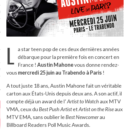
MÉROS
L
a star teen pop de ces deux dernières années
débarque pour la première fois en concert en
ATION
France !
Austin Mahone
vous donne rendez-
MENTS
vous
mercredi 25 juin au Trabendo à Paris
!
T
A tout juste 18 ans, Austin Mahone fait un véritable
carton aux États-Unis depuis deux ans. A son actif, il
compte déjà un award de l’
Artist to Watch
aux MTV
VMA, ceux du
Best Push Artist
et
Artist on the Rise
aux
MTV EMA, sans oublier le
Best Newcomer
au
Billboard Readers Poll Music Awards.