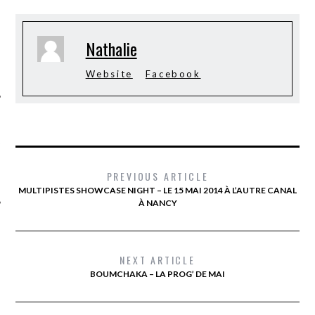
Nathalie
Website
Facebook
ÉSEAUX SOCIAUX
PREVIOUS ARTICLE
MULTIPISTES SHOWCASE NIGHT – LE 15 MAI 2014 À L’AUTRE CANAL
À NANCY
NEXT ARTICLE
BOUMCHAKA – LA PROG’ DE MAI