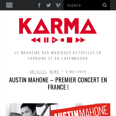
S
EPORTS
IEWS
LE MAGAZINE DES MUSIQUES ACTUELLES EN
LORRAINE ET AU LUXEMBOURG
QUES
ARTICLES
,
NEWS
8 MAI 2014
AUSTIN MAHONE – PREMIER CONCERT EN
L
FRANCE !
DES GROUPES DU LOCAL
EZ LE LOCAL DU MAGAZINE
RS