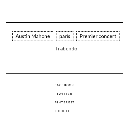
Austin Mahone
paris
Premier concert
Trabendo
FACEBOOK
TWITTER
PINTEREST
GAZINE KARMA –
MIER ANNIVERSAIRE
GOOGLE +