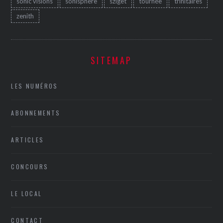
sonic visions
sonisphere
sziget
tournée
trinitaires
zenith
SITEMAP
LES NUMÉROS
ABONNEMENTS
ARTICLES
CONCOURS
LE LOCAL
CONTACT