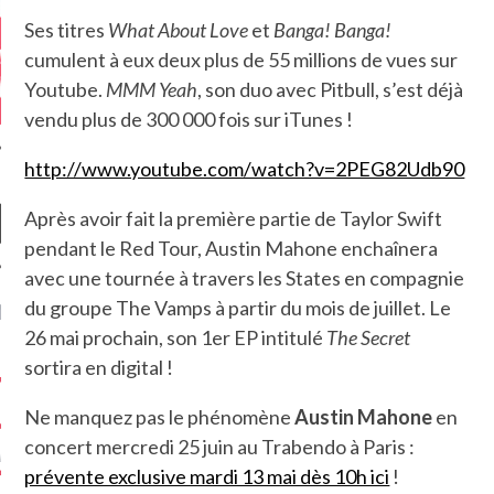
Ses titres
What About Love
et
Banga! Banga!
cumulent à eux deux plus de 55 millions de vues sur
Youtube.
MMM Yeah
, son duo avec Pitbull, s’est déjà
vendu plus de 300 000 fois sur iTunes !
http://www.youtube.com/watch?v=2PEG82Udb90
Après avoir fait la première partie de Taylor Swift
pendant le Red Tour, Austin Mahone enchaînera
avec une tournée à travers les States en compagnie
du groupe The Vamps à partir du mois de juillet. Le
NIÈRES CRITIQUES
26 mai prochain, son 1er EP intitulé
The Secret
7.6
 DUDE’S REV...
sortira en digital !
5.4
CLAN – A BE...
Ne manquez pas le phénomène
Austin Mahone
en
concert mercredi 25 juin au Trabendo à Paris :
6.8
APLES – HEL...
prévente exclusive mardi 13 mai dès 10h ici
!