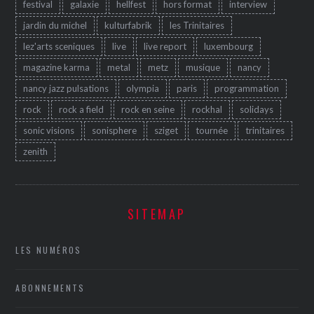
festival
galaxie
hellfest
hors format
interview
jardin du michel
kulturfabrik
les Trinitaires
lez'arts sceniques
live
live report
luxembourg
magazine karma
metal
metz
musique
nancy
nancy jazz pulsations
olympia
paris
programmation
rock
rock a field
rock en seine
rockhal
solidays
sonic visions
sonisphere
sziget
tournée
trinitaires
zenith
SITEMAP
LES NUMÉROS
ABONNEMENTS