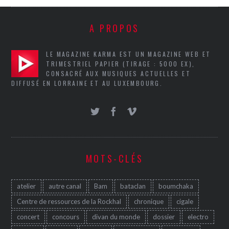
A PROPOS
LE MAGAZINE KARMA EST UN MAGAZINE WEB ET
TRIMESTRIEL PAPIER (TIRAGE : 5000 EX),
CONSACRÉ AUX MUSIQUES ACTUELLES ET
DIFFUSÉ EN LORRAINE ET AU LUXEMBOURG.
MOTS-CLÉS
atelier
autre canal
Bam
bataclan
boumchaka
Centre de ressources de la Rockhal
chronique
cigale
concert
concours
divan du monde
dossier
electro