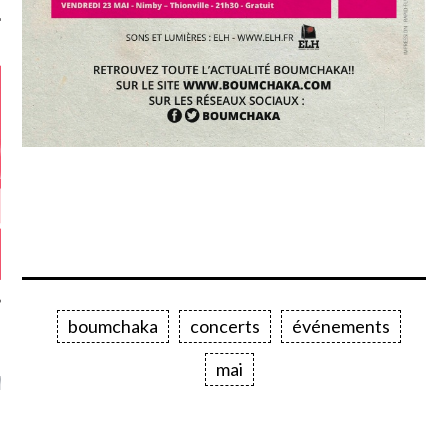
boumchaka
concerts
événements
GAZINE KARMA –
mai
MIER ANNIVERSAIRE