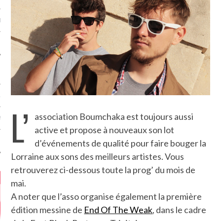
MÉROS
ATION
L’
association Boumchaka est toujours aussi
MENTS
active et propose à nouveaux son lot
T
d’événements de qualité pour faire bouger la
Lorraine aux sons des meilleurs artistes. Vous
retrouverez ci-dessous toute la prog’ du mois de
mai.
A noter que l’asso organise également la première
édition messine de
End Of The Weak
, dans le cadre