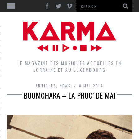
S
EPORTS
IEWS
LE MAGAZINE DES MUSIQUES ACTUELLES EN
LORRAINE ET AU LUXEMBOURG
QUES
ARTICLES
,
NEWS
8 MAI 2014
BOUMCHAKA – LA PROG’ DE MAI
L
DES GROUPES DU LOCAL
EZ LE LOCAL DU MAGAZINE
RS