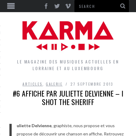
S
EPORTS
IEWS
LE MAGAZINE DES MUSIQUES ACTUELLES EN
LORRAINE ET AU LUXEMBOURG
QUES
ARTICLES
,
GALERIE
27 SEPTEMBRE 2013
#6 AFFICHE PAR JULIETTE DELVIENNE – I
L
SHOT THE SHERIFF
DES GROUPES DU LOCAL
J
EZ LE LOCAL DU MAGAZINE
uliette Delvienne
, graphiste, nous propose et vous
propose de découvrir une chanson en affiche. Retrouvez
RS