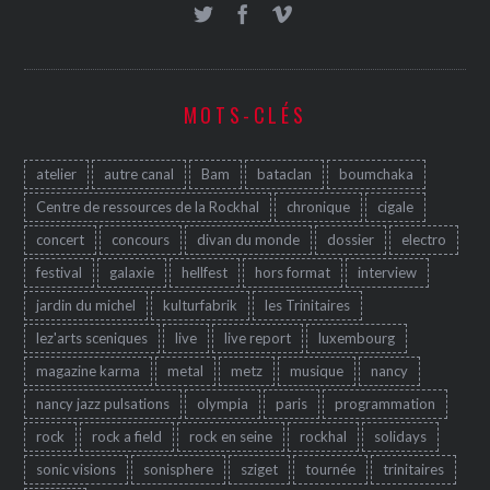
MOTS-CLÉS
atelier
autre canal
Bam
bataclan
boumchaka
Centre de ressources de la Rockhal
chronique
cigale
concert
concours
divan du monde
dossier
electro
festival
galaxie
hellfest
hors format
interview
jardin du michel
kulturfabrik
les Trinitaires
lez'arts sceniques
live
live report
luxembourg
magazine karma
metal
metz
musique
nancy
nancy jazz pulsations
olympia
paris
programmation
rock
rock a field
rock en seine
rockhal
solidays
sonic visions
sonisphere
sziget
tournée
trinitaires