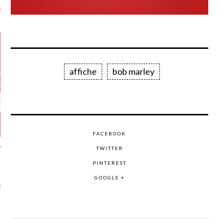
affiche
bob marley
FACEBOOK
TWITTER
PINTEREST
GAZINE KARMA –
GOOGLE +
MIER ANNIVERSAIRE