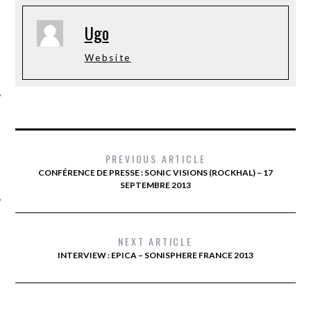
Ugo
Website
ÉSEAUX SOCIAUX
PREVIOUS ARTICLE
CONFÉRENCE DE PRESSE : SONIC VISIONS (ROCKHAL) – 17
SEPTEMBRE 2013
NEXT ARTICLE
INTERVIEW : EPICA – SONISPHERE FRANCE 2013