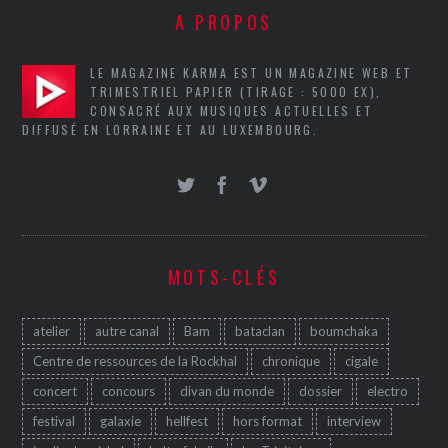
A PROPOS
LE MAGAZINE KARMA EST UN MAGAZINE WEB ET
TRIMESTRIEL PAPIER (TIRAGE : 5000 EX),
CONSACRÉ AUX MUSIQUES ACTUELLES ET
DIFFUSÉ EN LORRAINE ET AU LUXEMBOURG.
MOTS-CLÉS
atelier
autre canal
Bam
bataclan
boumchaka
Centre de ressources de la Rockhal
chronique
cigale
concert
concours
divan du monde
dossier
electro
festival
galaxie
hellfest
hors format
interview