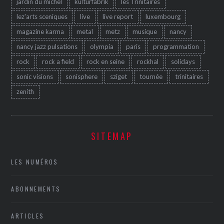
jardin du michel
kulturfabrik
les Trinitaires
lez'arts sceniques
live
live report
luxembourg
magazine karma
metal
metz
musique
nancy
nancy jazz pulsations
olympia
paris
programmation
rock
rock a field
rock en seine
rockhal
solidays
sonic visions
sonisphere
sziget
tournée
trinitaires
zenith
SITEMAP
LES NUMÉROS
ABONNEMENTS
ARTICLES