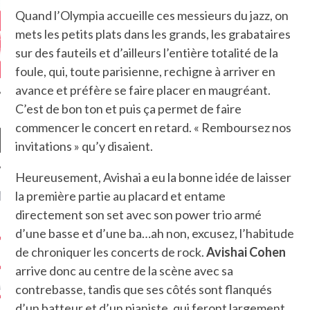
Quand l’Olympia accueille ces messieurs du jazz, on
mets les petits plats dans les grands, les grabataires
sur des fauteils et d’ailleurs l’entière totalité de la
foule, qui, toute parisienne, rechigne à arriver en
avance et préfère se faire placer en maugréant.
C’est de bon ton et puis ça permet de faire
commencer le concert en retard. « Remboursez nos
invitations » qu’y disaient.
Heureusement, Avishai a eu la bonne idée de laisser
NIÈRES CRITIQUES
la première partie au placard et entame
directement son set avec son power trio armé
7.6
 DUDE’S REV...
d’une basse et d’une ba…ah non, excusez, l’habitude
de chroniquer les concerts de rock.
Avishai Cohen
5.4
CLAN – A BE...
arrive donc au centre de la scène avec sa
6.8
APLES – HEL...
contrebasse, tandis que ses côtés sont flanqués
d’un batteur et d’un pianiste, qui feront largement