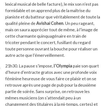
lexical musical de belle facture), le mix son n’est pas
formidable et on apprend plus de la maîtrise du
pianiste et du batteur que véritablement de toute la
qualité pleine de
Avishai Cohen
. Un peu rageant,
mais on saura apprécier tout de même, à l’image de
cette charmante quinquagénaire en train de
tricoter pendant le concert, fusillant du regard
ÉSEAUX SOCIAUX
toute personne ouvrant la bouche pour réaliser un
autre acte que l’émerveillement.
21h30. La pause s’impose,
l’Olympia
paie son quart
d’heure d’entracte gratos avec une profonde voix
féminine heureuse de vous faire ce plaisir et on se
retrouve après une page de pub pour la deuxième
partie de soirée. Sans surprise, on retrouve les
mêmes musiciens (on s’attendait peu à un
changement des titulaires à la mi-temps, certes) et