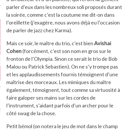
parler d’eux dans les nombreux soli proposés durant
la soirée, comme c’est la coutume me dit-on dans
l’oreillette (j’exagère, nous avons déjà eu l’occasion
de parler de jazz chez Karma).
Mais ce soir, le maître du trio, c’est bien
Avishai
Cohen
(forcément, c’est son nom en gros sur le
fronton de l’Olympia. Sinon ce serait le trio de Bob
Malou ou Patrick Sebastien). On ne s’y trompe pas
et les applaudissements fournis témoignent d’une
maîtrise des morceaux. Les mimiques du maître
également, témoignent, tout comme sa virtuosité à
faire galoper ses mains sur les cordes de
GAZINE KARMA –
l’instrument, s’aidant parfois d’un archer pour le
MIER ANNIVERSAIRE
côté swag de la chose.
Petit bémol (on notera le jeu de mot dans le champ