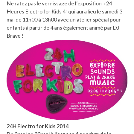
Ne ratez pas le vernissage de l’exposition »24
Heures Electro for Kids 4″ qui aura lieu le samedi 3
mai de 11h00 à 13h00 avec un atelier spécial pour
enfants à partir de 4 ans également animé par DJ
Brave !
NIÈRES CRITIQUES
7.6
 DUDE’S REV...
5.4
CLAN – A BE...
6.8
APLES – HEL...
24H Electro for Kids 2014