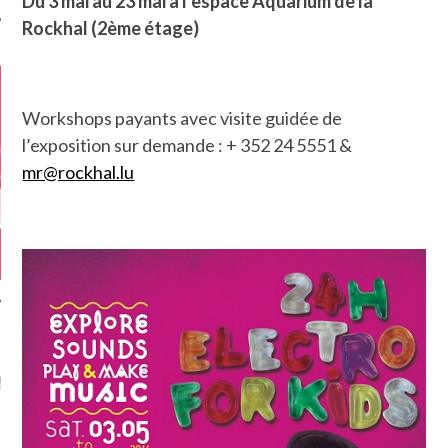
Du 3 mai au 23 mai à l’espace Aquarium de la
Rockhal (2ème étage)
Workshops payants avec visite guidée de
l’exposition sur demande : + 352 24 5551 &
mr@rockhal.lu
GAZINE KARMA –
MIER ANNIVERSAIRE