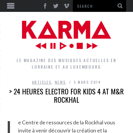
S
EPORTS
IEWS
LE MAGAZINE DES MUSIQUES ACTUELLES EN
LORRAINE ET AU LUXEMBOURG
QUES
ARTICLES
,
NEWS
5 MARS 2014
> 24 HEURES ELECTRO FOR KIDS 4 AT M&R
L
ROCKHAL
DES GROUPES DU LOCAL
L
EZ LE LOCAL DU MAGAZINE
e Centre de ressources de la Rockhal vous
invite à venir découvrir la création et la
RS