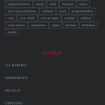
magazine karma
metal
metz
musique
nancy
nancy jazz pulsations
olympia
paris
programmation
rock
rock a field
rock en seine
rockhal
solidays
sonic visions
sonisphere
sziget
tournée
trinitaires
zenith
SITEMAP
LES NUMÉROS
ABONNEMENTS
ARTICLES
CONCOURS