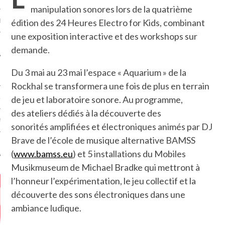
manipulation sonores lors de la quatrième
édition des 24 Heures Electro for Kids, combinant
MÉROS
une exposition interactive et des workshops sur
demande.
Du 3 mai au 23 mai l’espace « Aquarium » de la
Rockhal se transformera une fois de plus en terrain
de jeu et laboratoire sonore. Au programme,
ATION
des ateliers dédiés à la découverte des
MENTS
sonorités amplifiées et électroniques animés par DJ
Brave de l’école de musique alternative BAMSS
T
(
www.bamss.eu
) et 5 installations du Mobiles
Musikmuseum de Michael Bradke qui mettront à
l’honneur l’expérimentation, le jeu collectif et la
découverte des sons électroniques dans une
ambiance ludique.