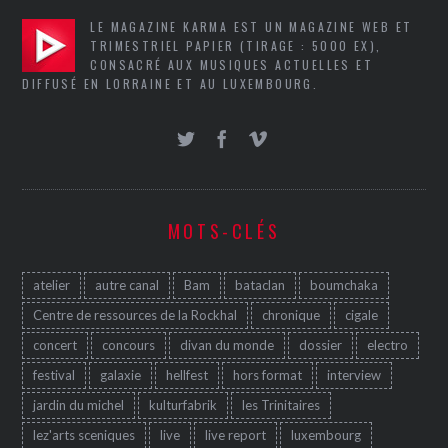
LE MAGAZINE KARMA EST UN MAGAZINE WEB ET
TRIMESTRIEL PAPIER (TIRAGE : 5000 EX),
CONSACRÉ AUX MUSIQUES ACTUELLES ET
DIFFUSÉ EN LORRAINE ET AU LUXEMBOURG.
MOTS-CLÉS
atelier
autre canal
Bam
bataclan
boumchaka
Centre de ressources de la Rockhal
chronique
cigale
concert
concours
divan du monde
dossier
electro
festival
galaxie
hellfest
hors format
interview
jardin du michel
kulturfabrik
les Trinitaires
lez'arts sceniques
live
live report
luxembourg