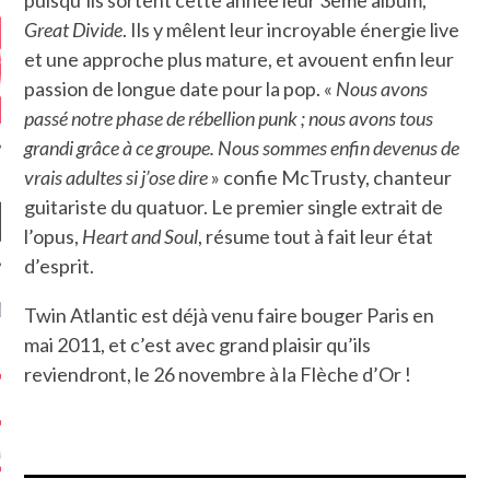
Great Divide
. Ils y mêlent leur incroyable énergie live
et une approche plus mature, et avouent enfin leur
passion de longue date pour la pop. «
Nous avons
passé notre phase de rébellion punk ; nous avons tous
grandi grâce à ce groupe. Nous sommes enfin devenus de
vrais adultes si j’ose dire
» confie McTrusty, chanteur
guitariste du quatuor. Le premier single extrait de
l’opus,
Heart and Soul
, résume tout à fait leur état
d’esprit.
NIÈRES CRITIQUES
Twin Atlantic est déjà venu faire bouger Paris en
mai 2011, et c’est avec grand plaisir qu’ils
7.6
 DUDE’S REV...
reviendront, le 26 novembre à la Flèche d’Or !
5.4
CLAN – A BE...
6.8
APLES – HEL...