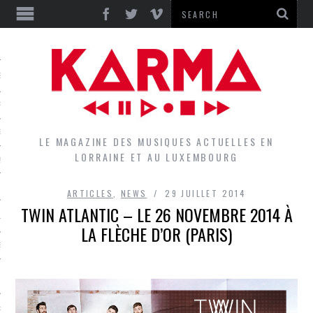
S
EPORTS
IEWS
LE MAGAZINE DES MUSIQUES ACTUELLES EN
LORRAINE ET AU LUXEMBOURG
QUES
ARTICLES
,
NEWS
29 JUILLET 2014
TWIN ATLANTIC – LE 26 NOVEMBRE 2014 À
L
LA FLÈCHE D’OR (PARIS)
DES GROUPES DU LOCAL
EZ LE LOCAL DU MAGAZINE
RS