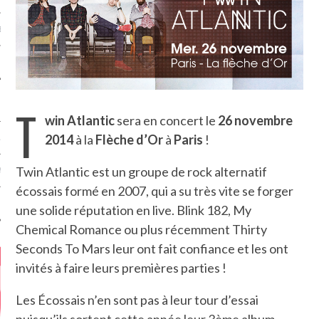
MÉROS
T
win Atlantic
sera en concert le
26 novembre
2014
à la
Flèche d’Or
à
Paris
!
ATION
Twin Atlantic est un groupe de rock alternatif
MENTS
écossais formé en 2007, qui a su très vite se forger
T
une solide réputation en live. Blink 182, My
Chemical Romance ou plus récemment Thirty
Seconds To Mars leur ont fait confiance et les ont
invités à faire leurs premières parties !
Les Écossais n’en sont pas à leur tour d’essai
puisqu’ils sortent cette année leur 3ème album,