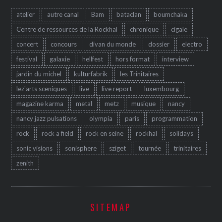
atelier
autre canal
Bam
bataclan
boumchaka
Centre de ressources de la Rockhal
chronique
cigale
concert
concours
divan du monde
dossier
electro
festival
galaxie
hellfest
hors format
interview
jardin du michel
kulturfabrik
les Trinitaires
lez'arts sceniques
live
live report
luxembourg
magazine karma
metal
metz
musique
nancy
nancy jazz pulsations
olympia
paris
programmation
rock
rock a field
rock en seine
rockhal
solidays
sonic visions
sonisphere
sziget
tournée
trinitaires
zenith
SITEMAP