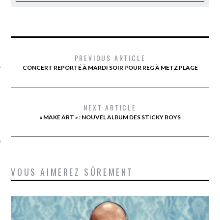
PREVIOUS ARTICLE
CONCERT REPORTÉ À MARDI SOIR POUR REG À METZ PLAGE
ÉSEAUX SOCIAUX
NEXT ARTICLE
« MAKE ART » : NOUVEL ALBUM DES STICKY BOYS
VOUS AIMEREZ SÛREMENT