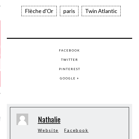
Flèche d'Or
paris
Twin Atlantic
FACEBOOK
TWITTER
PINTEREST
GOOGLE +
GAZINE KARMA –
Nathalie
MIER ANNIVERSAIRE
Website
Facebook