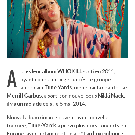
MÉROS
ATION
A
près leur album
WHOKILL
sorti en 2011,
MENTS
ayant connu un large succès, le groupe
T
américain
Tune Yards,
mené par la chanteuse
Merrill Garbus,
a sorti son nouvel opus
Nikki Nack,
il y a un mois de cela
,
le 5 mai 2014.
Nouvel album rimant souvent avec nouvelle
tournée,
Tune-Yards
a prévu plusieurs concerts en
Europe, avec notamment un arrêt au
Luxembourg,