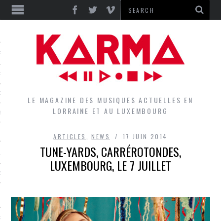
S
EPORTS
IEWS
LE MAGAZINE DES MUSIQUES ACTUELLES EN
LORRAINE ET AU LUXEMBOURG
QUES
ARTICLES
,
NEWS
17 JUIN 2014
TUNE-YARDS, CARRÉROTONDES,
L
LUXEMBOURG, LE 7 JUILLET
DES GROUPES DU LOCAL
EZ LE LOCAL DU MAGAZINE
RS