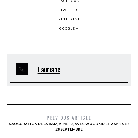
FACEBOOK
TWITTER
PINTEREST
GOOGLE +
Lauriane
GAZINE KARMA –
MIER ANNIVERSAIRE
PREVIOUS ARTICLE
INAUGURATION DE LA BAM, À METZ, AVEC WOODKID ET ASP, 26-27-
28 SEPTEMBRE