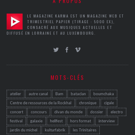
A PROPOS
LE MAGAZINE KARMA EST UN MAGAZINE WEB ET
TRIMESTRIEL PAPIER (TIRAGE : 5000 EX),
CONSACRÉ AUX MUSIQUES ACTUELLES ET
DIFFUSÉ EN LORRAINE ET AU LUXEMBOURG.
MOTS-CLÉS
atelier
autre canal
Bam
bataclan
boumchaka
Centre de ressources de la Rockhal
chronique
cigale
concert
concours
divan du monde
dossier
electro
festival
galaxie
hellfest
hors format
interview
jardin du michel
kulturfabrik
les Trinitaires