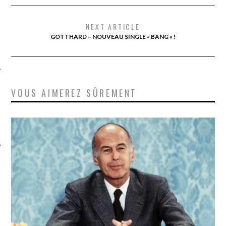
NEXT ARTICLE
GOTTHARD – NOUVEAU SINGLE « BANG » !
VOUS AIMEREZ SÛREMENT
ÉSEAUX SOCIAUX