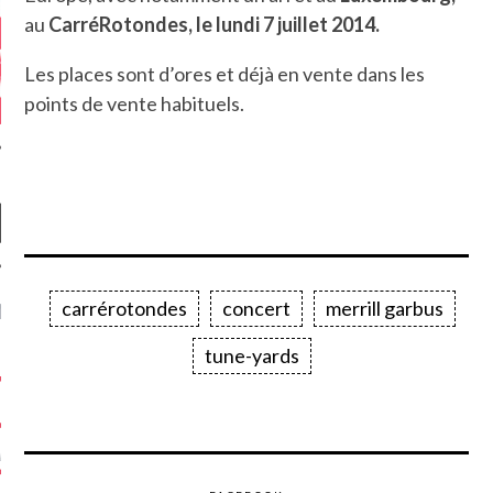
au
CarréRotondes, le lundi 7 juillet 2014.
Les places sont d’ores et déjà en vente dans les
points de vente habituels.
carrérotondes
concert
merrill garbus
NIÈRES CRITIQUES
tune-yards
7.6
 DUDE’S REV...
5.4
CLAN – A BE...
6.8
APLES – HEL...