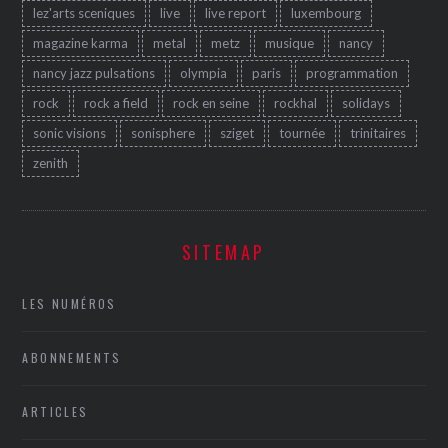
lez'arts sceniques
live
live report
luxembourg
magazine karma
metal
metz
musique
nancy
nancy jazz pulsations
olympia
paris
programmation
rock
rock a field
rock en seine
rockhal
solidays
sonic visions
sonisphere
sziget
tournée
trinitaires
zenith
SITEMAP
LES NUMÉROS
ABONNEMENTS
ARTICLES