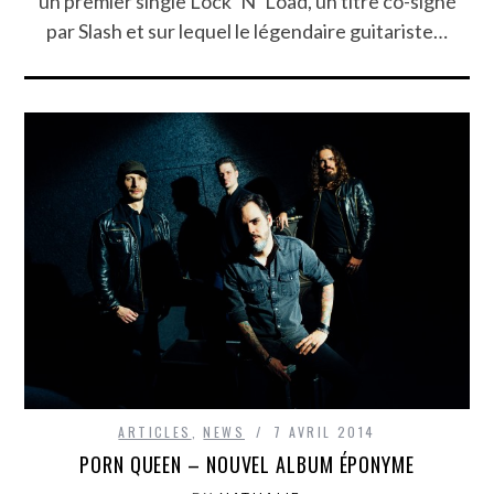
un premier single Lock ‘N’ Load, un titre co-signé
par Slash et sur lequel le légendaire guitariste…
ARTICLES
,
NEWS
7 AVRIL 2014
PORN QUEEN – NOUVEL ALBUM ÉPONYME