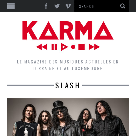
S
EPORTS
IEWS
LE MAGAZINE DES MUSIQUES ACTUELLES EN
LORRAINE ET AU LUXEMBOURG
QUES
SLASH
L
DES GROUPES DU LOCAL
EZ LE LOCAL DU MAGAZINE
RS