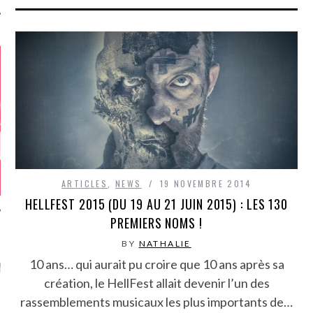
ARTICLES
,
NEWS
19 NOVEMBRE 2014
HELLFEST 2015 (DU 19 AU 21 JUIN 2015) : LES 130
BY
NATHALIE
GAZINE KARMA –
10 ans… qui aurait pu croire que 10 ans après sa
MIER ANNIVERSAIRE
création, le HellFest allait devenir l’un des
rassemblements musicaux les plus importants de…