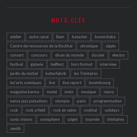
MOTS-CLÉS
atelier
autre canal
Bam
bataclan
boumchaka
Centre de ressources de la Rockhal
chronique
cigale
concert
concours
divan du monde
dossier
electro
festival
galaxie
hellfest
hors format
interview
jardin du michel
kulturfabrik
les Trinitaires
lez'arts sceniques
live
live report
luxembourg
magazine karma
metal
metz
musique
nancy
nancy jazz pulsations
olympia
paris
programmation
rock
rock a field
rock en seine
rockhal
solidays
sonic visions
sonisphere
sziget
tournée
trinitaires
zenith