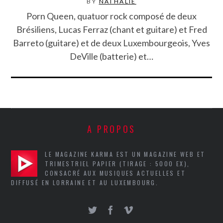
BY
NATHALIE
Porn Queen, quatuor rock composé de deux
Brésiliens, Lucas Ferraz (chant et guitare) et Fred
Barreto (guitare) et de deux Luxembourgeois, Yves
DeVille (batterie) et…
A PROPOS
LE MAGAZINE KARMA EST UN MAGAZINE WEB ET
TRIMESTRIEL PAPIER (TIRAGE : 5000 EX),
CONSACRÉ AUX MUSIQUES ACTUELLES ET
DIFFUSÉ EN LORRAINE ET AU LUXEMBOURG.