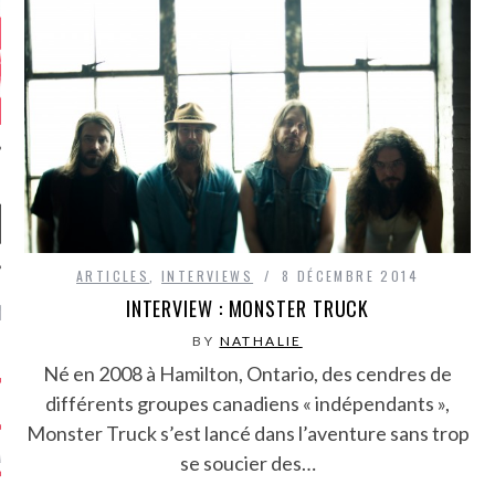
ARTICLES
,
INTERVIEWS
8 DÉCEMBRE 2014
INTERVIEW : MONSTER TRUCK
NIÈRES CRITIQUES
BY
NATHALIE
7.6
 DUDE’S REV...
Né en 2008 à Hamilton, Ontario, des cendres de
différents groupes canadiens « indépendants »,
5.4
CLAN – A BE...
Monster Truck s’est lancé dans l’aventure sans trop
6.8
APLES – HEL...
se soucier des…