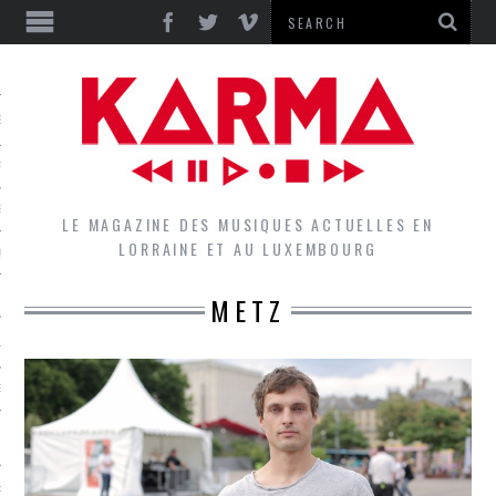
S
EPORTS
IEWS
LE MAGAZINE DES MUSIQUES ACTUELLES EN
LORRAINE ET AU LUXEMBOURG
QUES
METZ
L
DES GROUPES DU LOCAL
EZ LE LOCAL DU MAGAZINE
RS