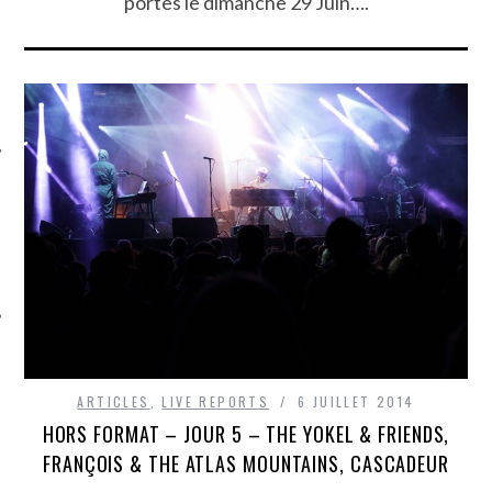
portes le dimanche 29 Juin….
ÉSEAUX SOCIAUX
ARTICLES
,
LIVE REPORTS
6 JUILLET 2014
HORS FORMAT – JOUR 5 – THE YOKEL & FRIENDS,
FRANÇOIS & THE ATLAS MOUNTAINS, CASCADEUR