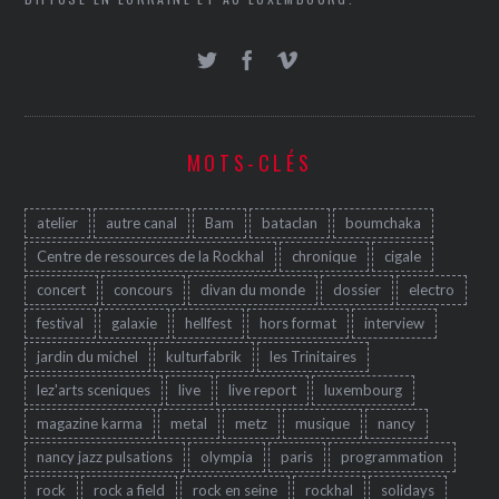
MOTS-CLÉS
atelier
autre canal
Bam
bataclan
boumchaka
Centre de ressources de la Rockhal
chronique
cigale
concert
concours
divan du monde
dossier
electro
festival
galaxie
hellfest
hors format
interview
jardin du michel
kulturfabrik
les Trinitaires
lez'arts sceniques
live
live report
luxembourg
magazine karma
metal
metz
musique
nancy
nancy jazz pulsations
olympia
paris
programmation
rock
rock a field
rock en seine
rockhal
solidays