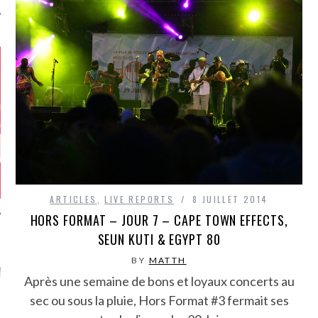
ARTICLES
,
LIVE REPORTS
8 JUILLET 2014
HORS FORMAT – JOUR 7 – CAPE TOWN EFFECTS,
SEUN KUTI & EGYPT 80
GAZINE KARMA –
BY
MATTH
MIER ANNIVERSAIRE
Après une semaine de bons et loyaux concerts au
sec ou sous la pluie, Hors Format #3 fermait ses