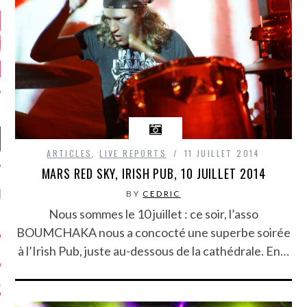
ARTICLES
,
LIVE REPORTS
11 JUILLET 2014
MARS RED SKY, IRISH PUB, 10 JUILLET 2014
NIÈRES CRITIQUES
BY
CEDRIC
Nous sommes le 10 juillet : ce soir, l’asso
7.6
 DUDE’S REV...
BOUMCHAKA nous a concocté une superbe soirée
à l’Irish Pub, juste au-dessous de la cathédrale. En…
5.4
CLAN – A BE...
6.8
APLES – HEL...