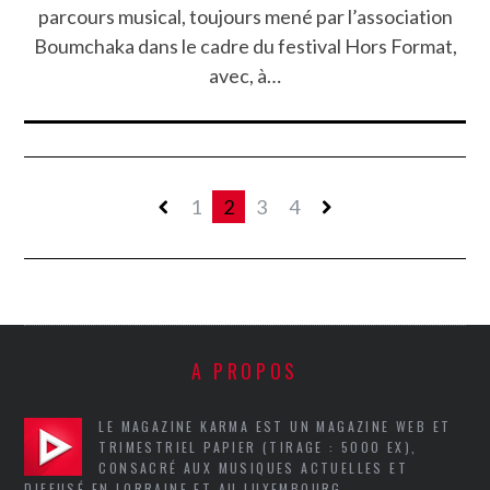
parcours musical, toujours mené par l’association
Boumchaka dans le cadre du festival Hors Format,
avec, à…
1
2
3
4
A PROPOS
LE MAGAZINE KARMA EST UN MAGAZINE WEB ET
TRIMESTRIEL PAPIER (TIRAGE : 5000 EX),
CONSACRÉ AUX MUSIQUES ACTUELLES ET
DIFFUSÉ EN LORRAINE ET AU LUXEMBOURG.