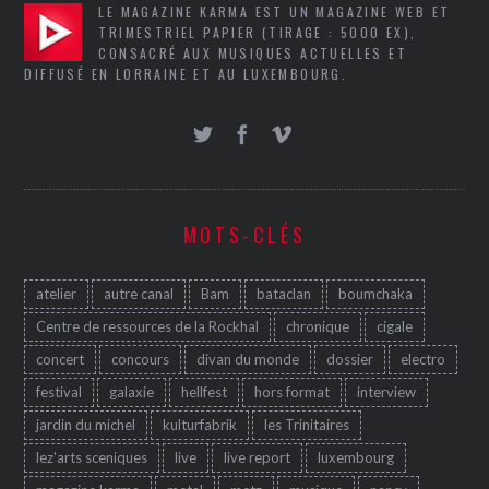
LE MAGAZINE KARMA EST UN MAGAZINE WEB ET
TRIMESTRIEL PAPIER (TIRAGE : 5000 EX),
CONSACRÉ AUX MUSIQUES ACTUELLES ET
DIFFUSÉ EN LORRAINE ET AU LUXEMBOURG.
MOTS-CLÉS
atelier
autre canal
Bam
bataclan
boumchaka
Centre de ressources de la Rockhal
chronique
cigale
concert
concours
divan du monde
dossier
electro
festival
galaxie
hellfest
hors format
interview
jardin du michel
kulturfabrik
les Trinitaires
lez'arts sceniques
live
live report
luxembourg