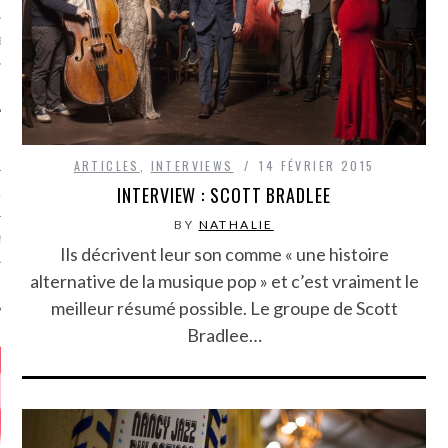
MÉROS
ARTICLES
,
INTERVIEWS
14 FÉVRIER 2015
INTERVIEW : SCOTT BRADLEE
ATION
BY
NATHALIE
MENTS
Ils décrivent leur son comme « une histoire
alternative de la musique pop » et c’est vraiment le
T
meilleur résumé possible. Le groupe de Scott
Bradlee…