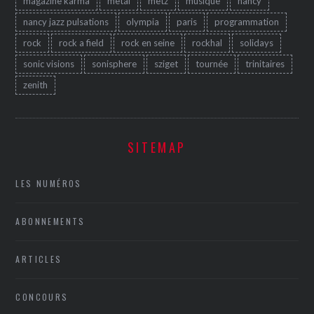
magazine karma
metal
metz
musique
nancy
nancy jazz pulsations
olympia
paris
programmation
rock
rock a field
rock en seine
rockhal
solidays
sonic visions
sonisphere
sziget
tournée
trinitaires
zenith
SITEMAP
LES NUMÉROS
ABONNEMENTS
ARTICLES
CONCOURS