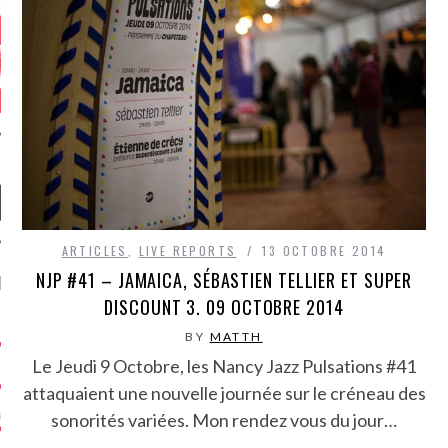
ARTICLES
,
LIVE REPORTS
13 OCTOBRE 2014
NJP #41 – JAMAICA, SÉBASTIEN TELLIER ET SUPER
NIÈRES CRITIQUES
DISCOUNT 3. 09 OCTOBRE 2014
7.6
 DUDE’S REV...
BY
MATTH
Le Jeudi 9 Octobre, les Nancy Jazz Pulsations #41
5.4
CLAN – A BE...
attaquaient une nouvelle journée sur le créneau des
6.8
APLES – HEL...
sonorités variées. Mon rendez vous du jour…