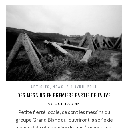
ARTICLES
,
NEWS
1 AVRIL 2014
DES MESSINS EN PREMIÈRE PARTIE DE FAUVE
GAZINE KARMA –
BY
GUILLAUME
MIER ANNIVERSAIRE
Petite fierté locale, ce sont les messins du
groupe Grand Blanc qui ouvriront la série de
concert du phénomène Fauve (toujours en