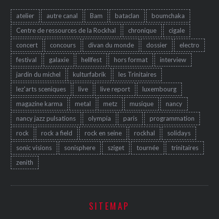
atelier
autre canal
Bam
bataclan
boumchaka
Centre de ressources de la Rockhal
chronique
cigale
concert
concours
divan du monde
dossier
electro
festival
galaxie
hellfest
hors format
interview
jardin du michel
kulturfabrik
les Trinitaires
lez'arts sceniques
live
live report
luxembourg
magazine karma
metal
metz
musique
nancy
nancy jazz pulsations
olympia
paris
programmation
rock
rock a field
rock en seine
rockhal
solidays
sonic visions
sonisphere
sziget
tournée
trinitaires
zenith
SITEMAP