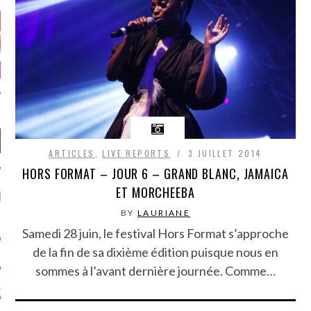
ARTICLES
,
LIVE REPORTS
3 JUILLET 2014
HORS FORMAT – JOUR 6 – GRAND BLANC, JAMAICA
ET MORCHEEBA
NIÈRES CRITIQUES
BY
LAURIANE
7.6
 DUDE’S REV...
Samedi 28 juin, le festival Hors Format s’approche
de la fin de sa dixième édition puisque nous en
5.4
CLAN – A BE...
sommes à l’avant dernière journée. Comme…
6.8
APLES – HEL...