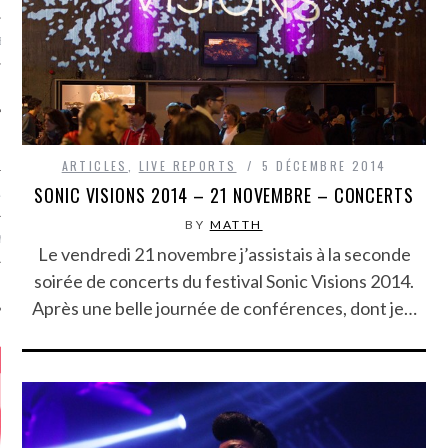
MÉROS
ARTICLES
,
LIVE REPORTS
5 DÉCEMBRE 2014
SONIC VISIONS 2014 – 21 NOVEMBRE – CONCERTS
ATION
BY
MATTH
MENTS
Le vendredi 21 novembre j’assistais à la seconde
soirée de concerts du festival Sonic Visions 2014.
T
Après une belle journée de conférences, dont je…