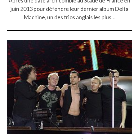
Après une date archicomble au Stade de France en
juin 2013 pour défendre leur dernier album Delta
Machine, un des trios anglais les plus…
ÉSEAUX SOCIAUX