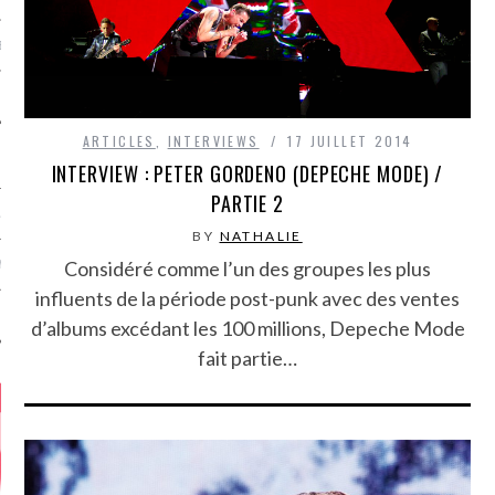
MÉROS
ARTICLES
,
INTERVIEWS
17 JUILLET 2014
INTERVIEW : PETER GORDENO (DEPECHE MODE) /
PARTIE 2
ATION
BY
NATHALIE
Considéré comme l’un des groupes les plus
MENTS
influents de la période post-punk avec des ventes
T
d’albums excédant les 100 millions, Depeche Mode
fait partie…