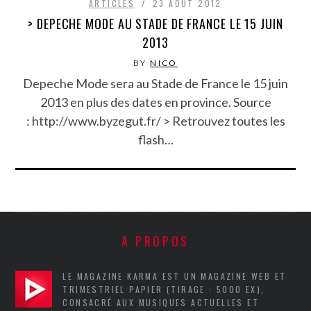
ARTICLES
23 AOÛT 2012
> DEPECHE MODE AU STADE DE FRANCE LE 15 JUIN
2013
BY
NICO
Depeche Mode sera au Stade de France le 15 juin
2013 en plus des dates en province. Source
: http://www.byzegut.fr/ > Retrouvez toutes les
flash…
A PROPOS
LE MAGAZINE KARMA EST UN MAGAZINE WEB ET
TRIMESTRIEL PAPIER (TIRAGE : 5000 EX),
CONSACRÉ AUX MUSIQUES ACTUELLES ET