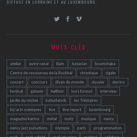
DIFFUSÉ EN LORRAINE ET AU LUXEMBOURG.
MOTS-CLÉS
atelier
autre canal
Bam
bataclan
boumchaka
Centre de ressources de la Rockhal
chronique
cigale
concert
concours
divan du monde
dossier
electro
festival
galaxie
hellfest
hors format
interview
jardin du michel
kulturfabrik
les Trinitaires
lez'arts sceniques
live
live report
luxembourg
magazine karma
metal
metz
musique
nancy
nancy jazz pulsations
olympia
paris
programmation
rock
rock a field
rock en seine
rockhal
solidays