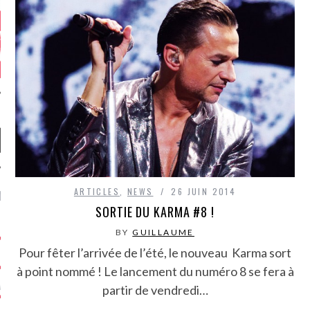
ARTICLES
,
NEWS
26 JUIN 2014
NIÈRES CRITIQUES
SORTIE DU KARMA #8 !
7.6
 DUDE’S REV...
BY
GUILLAUME
Pour fêter l’arrivée de l’été, le nouveau Karma sort
5.4
CLAN – A BE...
à point nommé ! Le lancement du numéro 8 se fera à
6.8
APLES – HEL...
partir de vendredi…