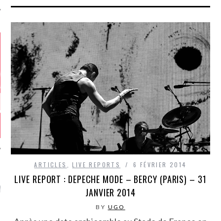
ARTICLES
,
LIVE REPORTS
6 FÉVRIER 2014
LIVE REPORT : DEPECHE MODE – BERCY (PARIS) – 31
GAZINE KARMA –
MIER ANNIVERSAIRE
JANVIER 2014
BY
UGO