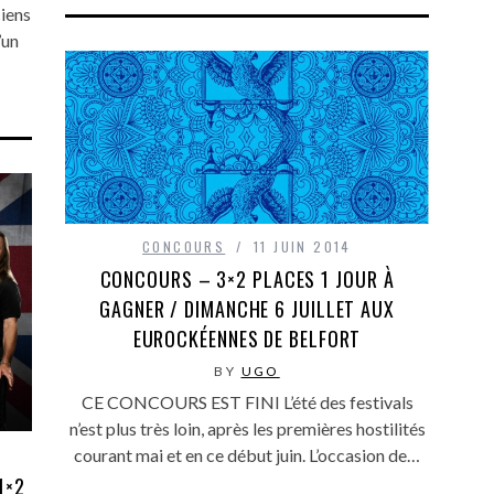
iens
’un
CONCOURS
11 JUIN 2014
CONCOURS – 3×2 PLACES 1 JOUR À
GAGNER / DIMANCHE 6 JUILLET AUX
EUROCKÉENNES DE BELFORT
BY
UGO
CE CONCOURS EST FINI L’été des festivals
n’est plus très loin, après les premières hostilités
courant mai et en ce début juin. L’occasion de…
1×2