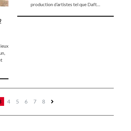
production d’artistes tel que Daft…
2
ieux
un,
et
3
4
5
6
7
8