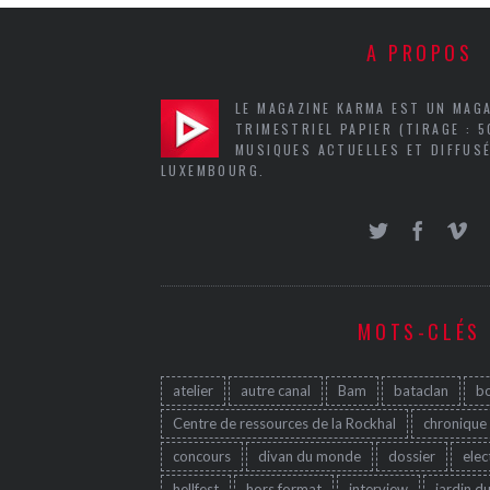
A PROPOS
LE MAGAZINE KARMA EST UN MAG
TRIMESTRIEL PAPIER (TIRAGE : 
MUSIQUES ACTUELLES ET DIFFUSÉ
LUXEMBOURG.
MOTS-CLÉS
atelier
autre canal
Bam
bataclan
b
Centre de ressources de la Rockhal
chronique
concours
divan du monde
dossier
elec
hellfest
hors format
interview
jardin d