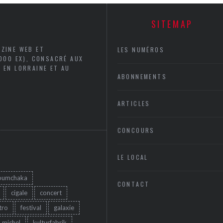
SITEMAP
AZINE WEB ET
LES NUMÉROS
5000 EX), CONSACRÉ AUX
 EN LORRAINE ET AU
ABONNEMENTS
ARTICLES
CONCOURS
LE LOCAL
oumchaka
CONTACT
cigale
concert
tro
festival
galaxie
u michel
kulturfabrik