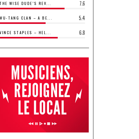
7.6
THE WISE DUDE’S REV...
5.4
WU-TANG CLAN – A BE...
6.8
VINCE STAPLES – HEL...