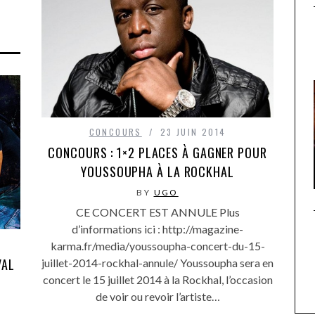
CONCOURS
23 JUIN 2014
CONCOURS : 1×2 PLACES À GAGNER POUR
YOUSSOUPHA À LA ROCKHAL
BY
UGO
CE CONCERT EST ANNULE Plus
d’informations ici : http://magazine-
karma.fr/media/youssoupha-concert-du-15-
VAL
juillet-2014-rockhal-annule/ Youssoupha sera en
concert le 15 juillet 2014 à la Rockhal, l’occasion
de voir ou revoir l’artiste…