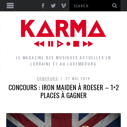
S
EPORTS
IEWS
LE MAGAZINE DES MUSIQUES ACTUELLES EN
LORRAINE ET AU LUXEMBOURG
QUES
CONCOURS
27 MAI 2014
CONCOURS : IRON MAIDEN À ROESER – 1×2
L
PLACES À GAGNER
DES GROUPES DU LOCAL
EZ LE LOCAL DU MAGAZINE
RS