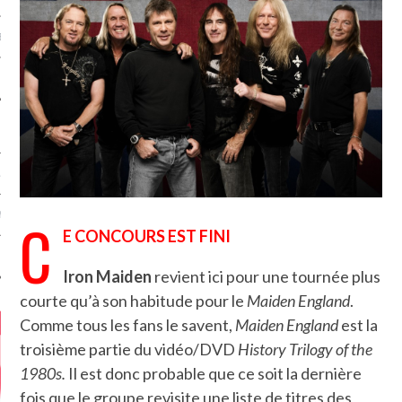
MÉROS
ATION
C
MENTS
E CONCOURS EST FINI
T
Iron Maiden
revient ici pour une tournée plus
courte qu’à son habitude pour le
Maiden England
.
Comme tous les fans le savent,
Maiden England
est la
troisième partie du vidéo/DVD
History Trilogy of the
1980s.
Il est donc probable que ce soit la dernière
fois que le groupe revisite une liste de titres des