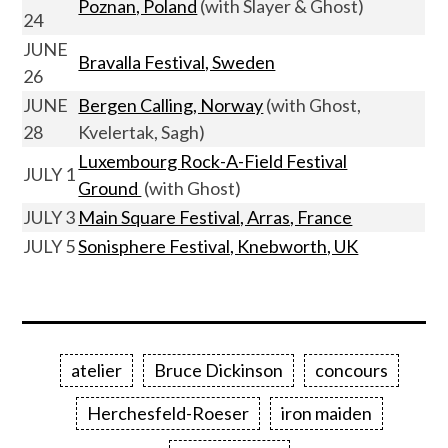
Poznan, Poland
(with Slayer & Ghost)
24
JUNE
Bravalla Festival, Sweden
26
JUNE
Bergen Calling, Norway
(with Ghost,
28
Kvelertak, Sagh)
Luxembourg
Rock-A-Field Festival
JULY 1
Ground
(with Ghost)
JULY 3
Main Square Festival, Arras, France
JULY 5
Sonisphere Festival, Knebworth, UK
atelier
Bruce Dickinson
concours
Herchesfeld-Roeser
iron maiden