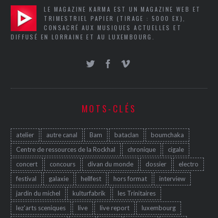
LE MAGAZINE KARMA EST UN MAGAZINE WEB ET
TRIMESTRIEL PAPIER (TIRAGE : 5000 EX),
CONSACRÉ AUX MUSIQUES ACTUELLES ET
DIFFUSÉ EN LORRAINE ET AU LUXEMBOURG.
MOTS-CLÉS
atelier
autre canal
Bam
bataclan
boumchaka
Centre de ressources de la Rockhal
chronique
cigale
concert
concours
divan du monde
dossier
electro
festival
galaxie
hellfest
hors format
interview
jardin du michel
kulturfabrik
les Trinitaires
lez'arts sceniques
live
live report
luxembourg