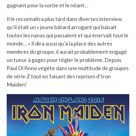
gagnant pour la sortie et le néant…
Il le reconnaîtra plus tard dans diverses interview
qu’il était un « jeune bâtard arrogant qui baisait
toutes les nanas qui passaient et qui énervait tout le
monde… » Il dira aussi qu’à la place des autres
membres du groupe, il aurait probablement engagé
ÉSEAUX SOCIAUX
un tueur à gages pour régler le problème. Depuis
Paul Di’Anno végète dans une multitude de groupes
de série Z tout en faisant des reprises d’Iron
Maiden!