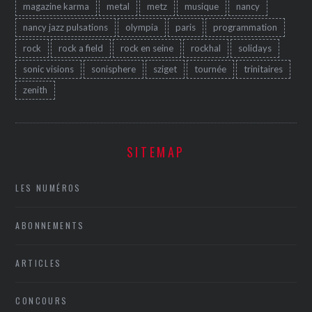
magazine karma
metal
metz
musique
nancy
nancy jazz pulsations
olympia
paris
programmation
rock
rock a field
rock en seine
rockhal
solidays
sonic visions
sonisphere
sziget
tournée
trinitaires
zenith
SITEMAP
LES NUMÉROS
ABONNEMENTS
ARTICLES
CONCOURS