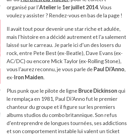
organisé par l’
Atelier
le
1er juillet 2014
. Vous
voulez y assister ? Rendez-vous en bas de la page !
Il avait tout pour devenir une star riche et adulée,
mais l’histoire en a décidé autrement et l’a salement
laissé sur le carreau. Je parle ici d’un des losers du
rock, entre Pete Best (ex-Beatle), Dave Evans (ex-
AC/DC) ou encore Mick Taylor (ex-Rolling Stone),
vous l’aurez reconnu, je vous parle de
Paul Di’Anno
,
ex-
Iron Maiden
.
Plus punk que le pilote de ligne
Bruce Dickinson
qui
le remplaça en 1981, Paul Di’Anno fut le premier
chanteur du groupe et il figure sur les premiers
GAZINE KARMA –
MIER ANNIVERSAIRE
albums studios du combo britannique. Son refus
d’entreprendre de longues tournées, ses addictions
et son comportement instable lui valent un ticket