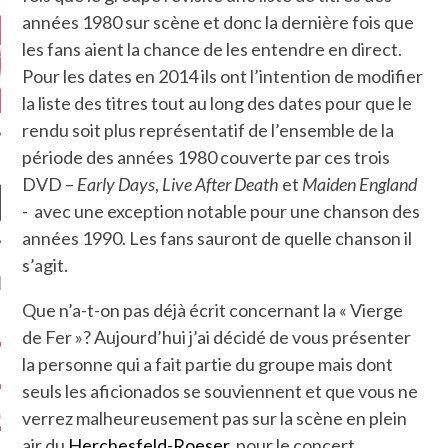
années 1980 sur scène et donc la dernière fois que
les fans aient la chance de les entendre en direct.
Pour les dates en 2014 ils ont l’intention de modifier
la liste des titres tout au long des dates pour que le
rendu soit plus représentatif de l’ensemble de la
période des années 1980 couverte par ces trois
DVD –
Early Days
,
Live After Death
et
Maiden England
-
avec une exception notable pour une chanson des
années 1990. Les fans sauront de quelle chanson il
s’agit.
NIÈRES CRITIQUES
Que n’a-t-on pas déjà écrit concernant la « Vierge
7.6
 DUDE’S REV...
de Fer »? Aujourd’hui j’ai décidé de vous présenter
la personne qui a fait partie du groupe mais dont
5.4
CLAN – A BE...
seuls les aficionados se souviennent et que vous ne
6.8
APLES – HEL...
verrez malheureusement pas sur la scène en plein
air du
Herchesfeld-Roeser
, pour le concert