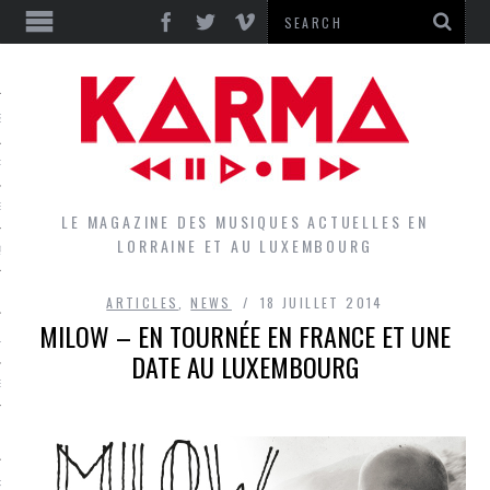
S
EPORTS
IEWS
LE MAGAZINE DES MUSIQUES ACTUELLES EN
LORRAINE ET AU LUXEMBOURG
QUES
ARTICLES
,
NEWS
18 JUILLET 2014
MILOW – EN TOURNÉE EN FRANCE ET UNE
L
DATE AU LUXEMBOURG
DES GROUPES DU LOCAL
EZ LE LOCAL DU MAGAZINE
RS