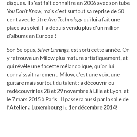
disques. Il s’est fait connaitre en 2006 avec son tube
You Don’t Know
, mais c’est surtout sa reprise de 50
cent avec le titre
Ayo Technology
qui lui a fait une
place au soleil. Il a depuis vendu plus d’un million
d’albums en Europe !
Son 5e opus,
Silver Linnings,
est sorti cette année. On
y retrouve un Milow plus mature artistiquement, et
qui révèle une facette mélancolique, qu’on lui
connaissait rarement. Milow, c’est une voix, une
guitare mais surtout du talent : à découvrir ou
NIÈRES CRITIQUES
redécouvrir les 28 et 29 novembre à Lille et Lyon, et
le 7 mars 2015 à Paris ! Il passera aussi par la salle de
7.6
 DUDE’S REV...
l’
Atelier
à
Luxembourg
le
1er décembre 2014
!
5.4
CLAN – A BE...
6.8
APLES – HEL...