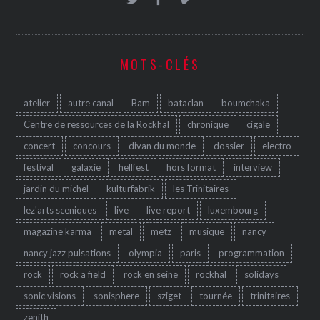
MOTS-CLÉS
atelier
autre canal
Bam
bataclan
boumchaka
Centre de ressources de la Rockhal
chronique
cigale
concert
concours
divan du monde
dossier
electro
festival
galaxie
hellfest
hors format
interview
jardin du michel
kulturfabrik
les Trinitaires
lez'arts sceniques
live
live report
luxembourg
magazine karma
metal
metz
musique
nancy
nancy jazz pulsations
olympia
paris
programmation
rock
rock a field
rock en seine
rockhal
solidays
sonic visions
sonisphere
sziget
tournée
trinitaires
zenith