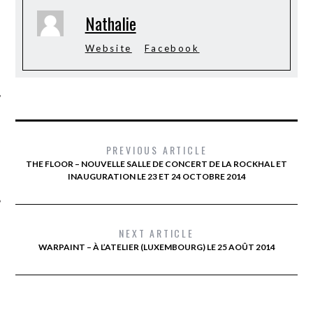
Nathalie
Website
Facebook
ÉSEAUX SOCIAUX
PREVIOUS ARTICLE
THE FLOOR – NOUVELLE SALLE DE CONCERT DE LA ROCKHAL ET
INAUGURATION LE 23 ET 24 OCTOBRE 2014
NEXT ARTICLE
WARPAINT – À L’ATELIER (LUXEMBOURG) LE 25 AOÛT 2014