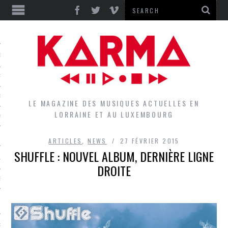
S
EPORTS
IEWS
LE MAGAZINE DES MUSIQUES ACTUELLES EN
LORRAINE ET AU LUXEMBOURG
QUES
ARTICLES
,
NEWS
27 FÉVRIER 2015
SHUFFLE : NOUVEL ALBUM, DERNIÈRE LIGNE
L
DES GROUPES DU LOCAL
EZ LE LOCAL DU MAGAZINE
RS