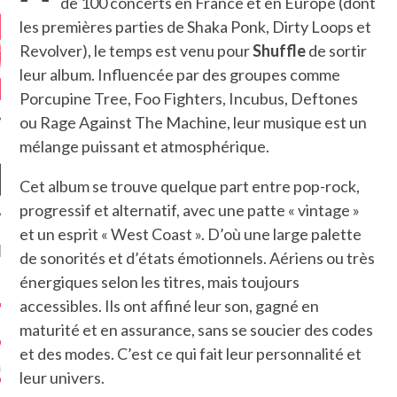
de 100 concerts en France et en Europe (dont
les premières parties de Shaka Ponk, Dirty Loops et
Revolver), le temps est venu pour
Shuffle
de sortir
leur album. Influencée par des groupes comme
Porcupine Tree, Foo Fighters, Incubus, Deftones
ou Rage Against The Machine, leur musique est un
mélange puissant et atmosphérique.
Cet album se trouve quelque part entre pop-rock,
progressif et alternatif, avec une patte « vintage »
et un esprit « West Coast ». D’où une large palette
NIÈRES CRITIQUES
de sonorités et d’états émotionnels. Aériens ou très
énergiques selon les titres, mais toujours
7.6
 DUDE’S REV...
accessibles. Ils ont affiné leur son, gagné en
5.4
maturité et en assurance, sans se soucier des codes
CLAN – A BE...
et des modes. C’est ce qui fait leur personnalité et
6.8
APLES – HEL...
leur univers.