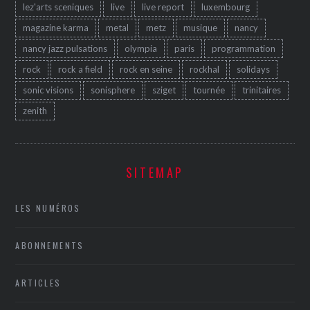
lez'arts sceniques
live
live report
luxembourg
magazine karma
metal
metz
musique
nancy
nancy jazz pulsations
olympia
paris
programmation
rock
rock a field
rock en seine
rockhal
solidays
sonic visions
sonisphere
sziget
tournée
trinitaires
zenith
SITEMAP
LES NUMÉROS
ABONNEMENTS
ARTICLES