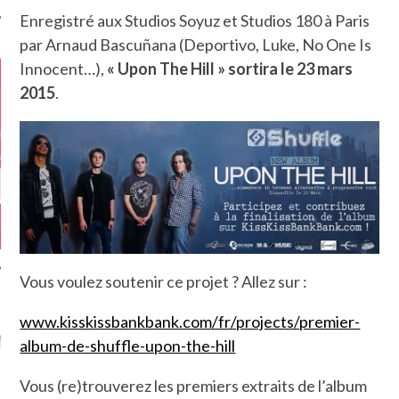
Enregistré aux Studios Soyuz et Studios 180 à Paris
par Arnaud Bascuñana (Deportivo, Luke, No One Is
Innocent…),
« Upon The Hill » sortira le 23 mars
2015
.
Vous voulez soutenir ce projet ? Allez sur :
GAZINE KARMA –
www.kisskissbankbank.com/fr/projects/premier-
MIER ANNIVERSAIRE
album-de-shuffle-upon-the-hill
Vous (re)trouverez les premiers extraits de l’album