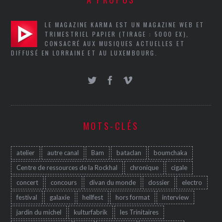
LE MAGAZINE KARMA EST UN MAGAZINE WEB ET
TRIMESTRIEL PAPIER (TIRAGE : 5000 EX),
CONSACRÉ AUX MUSIQUES ACTUELLES ET
DIFFUSÉ EN LORRAINE ET AU LUXEMBOURG.
MOTS-CLÉS
atelier
autre canal
Bam
bataclan
boumchaka
Centre de ressources de la Rockhal
chronique
cigale
concert
concours
divan du monde
dossier
electro
festival
galaxie
hellfest
hors format
interview
jardin du michel
kulturfabrik
les Trinitaires